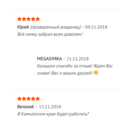
Оценка
5
Юрий
(проверенный владелец)
–
09.11.2018
из 5
Всё симку забрал всем доволен!
MEGASIMKA
–
21.11.2018
Большое спасибо за отзыв! Ждем Вас
снова! Вас и ваших друзей!
Оценка
5
Виталий
–
15.11.2018
из 5
В Камчатском крае будет работать?