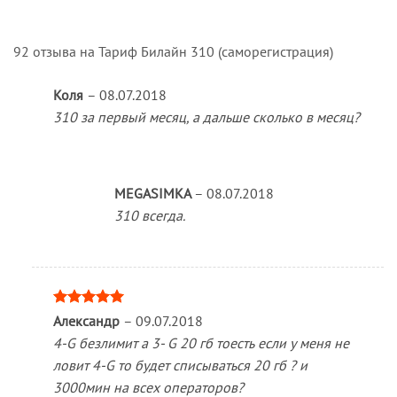
92 отзыва на
Тариф Билайн 310 (саморегистрация)
Коля
–
08.07.2018
310 за первый месяц, а дальше сколько в месяц?
MEGASIMKA
–
08.07.2018
310 всегда.
Оценка
5
Александр
–
09.07.2018
из 5
4-G безлимит а 3- G 20 гб тоесть если у меня не
ловит 4-G то будет списываться 20 гб ? и
3000мин на всех операторов?