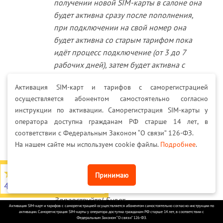
получении новой SIM-карты в салоне она
будет активна сразу после пополнения,
при подключении на свой номер она
будет активна со старым тарифом пока
идёт процесс подключение (от 3 до 7
рабочих дней), затем будет активна с
новым тарифом.
Активация SIM-карт и тарифов с саморегистрацией
осуществляется абонентом самостоятельно согласно
инструкции по активации. Саморегистрация SIM-карты у
Владимир
–
03.12.2018
оператора доступна гражданам РФ старше 14 лет, в
Здравствуйте, живу в Магадане, будет ли здесь
соответствии с Федеральным Законом “О связи” 126-ФЗ.
На нашем сайте мы используем cookie файлы.
Подробнее
.
работать?
4,7
из 5
Принимаю
4566 отзывов на Яндекс
MEGASIMKA
–
07.04.2019
Здравствуйте! Будет.
Активация SIM-карт и тарифов с саморегистрацией осуществляется абонентом самостоятельно согласно инструкции по
активации. Саморегистрация SIM-карты у оператора доступна гражданам РФ старше 14 лет, в соответствии с
Федеральным Законом “О связи” 126-ФЗ.