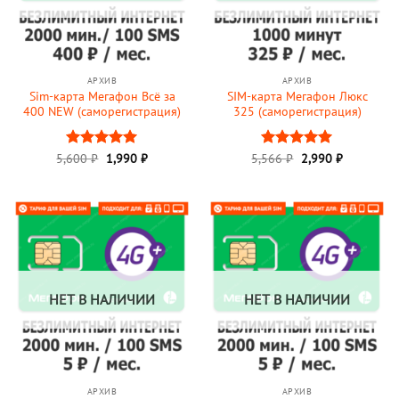
АРХИВ
АРХИВ
Sim-карта Мегафон Всё за
SIM-карта Мегафон Люкс
400 NEW (саморегистрация)
325 (саморегистрация)
Первоначальная
Текущая
5,600
Оценка
₽
1,990
5
₽
5,566
Оценка
₽
2,990
5
₽
цена
цена:
из 5
из 5
составляла
2,990 ₽.
5,566 ₽.
НЕТ В НАЛИЧИИ
НЕТ В НАЛИЧИИ
АРХИВ
АРХИВ