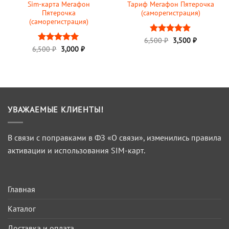
Sim-карта Мегафон
Тариф Мегафон Пятерочка
Пятерочка
(саморегистрация)
(саморегистрация)
Первоначальная
Текущая
6,500
Оценка
₽
3,500
5
₽
цена
цена:
Первоначальная
Текущая
из 5
6,500
Оценка
₽
3,000
5
₽
составляла
3,500 ₽.
цена
цена:
из 5
6,500 ₽.
составляла
3,000 ₽.
6,500 ₽.
УВАЖАЕМЫЕ КЛИЕНТЫ!
В связи с поправками в ФЗ «О связи», изменились правила
активации и использования SIM-карт.
Главная
Каталог
Доставка и оплата