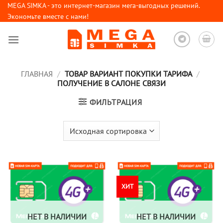
Skip
MEGA SIMKA - это интернет-магазин мега-выгодных решений.
Экономьте вместе с нами!
to
content
ГЛАВНАЯ
/
ТОВАР ВАРИАНТ ПОКУПКИ ТАРИФА
/
ПОЛУЧЕНИЕ В САЛОНЕ СВЯЗИ
ФИЛЬТРАЦИЯ
ХИТ
НЕТ В НАЛИЧИИ
НЕТ В НАЛИЧИИ