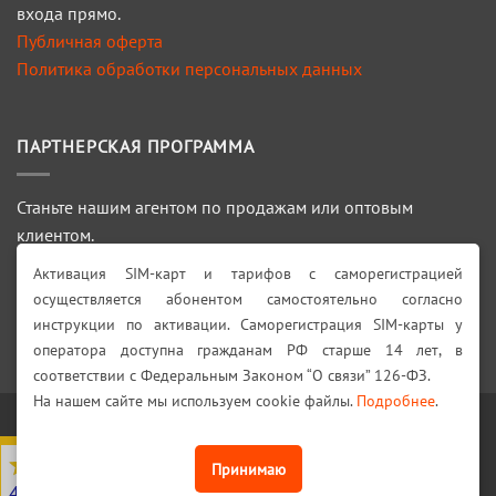
входа прямо.
Публичная оферта
Политика обработки персональных данных
ПАРТНЕРСКАЯ ПРОГРАММА
Станьте нашим агентом по продажам или оптовым
клиентом.
Активация SIM-карт и тарифов с саморегистрацией
ПОДРОБНЕЕ >>>
осуществляется абонентом самостоятельно согласно
инструкции по активации. Саморегистрация SIM-карты у
Искать:
оператора доступна гражданам РФ старше 14 лет, в
соответствии с Федеральным Законом “О связи” 126-ФЗ.
На нашем сайте мы используем cookie файлы.
Подробнее
.
Visa
PayPal
Stripe
MasterCard
Cash
On
4,7
из 5
Принимаю
КАТАЛОГ
АКЦИИ!
ДОСТАВКА И ОПЛАТА
ГАРАНТИИ
Delivery
ТЕХ. ПОДДЕРЖКА!
КОНТАКТЫ
4566 отзывов на Яндекс