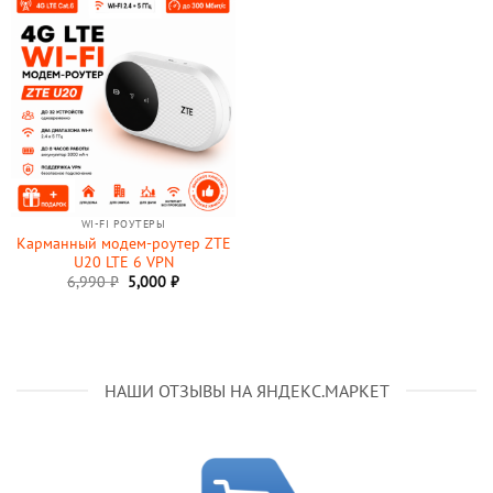
WI-FI РОУТЕРЫ
Карманный модем-роутер ZTE
U20 LTE 6 VPN
Первоначальная
Текущая
6,990
₽
5,000
₽
цена
цена:
составляла
5,000 ₽.
6,990 ₽.
НАШИ ОТЗЫВЫ НА ЯНДЕКС.МАРКЕТ