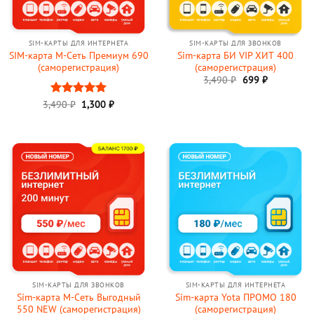
SIM-КАРТЫ ДЛЯ ИНТЕРНЕТА
SIM-КАРТЫ ДЛЯ ЗВОНКОВ
SIM-карта М-Сеть Премиум 690
Sim-карта БИ VIP ХИТ 400
(саморегистрация)
(саморегистрация)
Первоначальна
Текущая
3,490
₽
699
₽
цена
цена:
составляла
699 ₽.
Первоначальная
Текущая
3,490
Оценка
₽
1,300
5
₽
3,490 ₽.
цена
цена:
из 5
составляла
1,300 ₽.
3,490 ₽.
SIM-КАРТЫ ДЛЯ ЗВОНКОВ
SIM-КАРТЫ ДЛЯ ИНТЕРНЕТА
Sim-карта М-Сеть Выгодный
Sim-карта Yota ПРОМО 180
550 NEW (саморегистрация)
(саморегистрация)