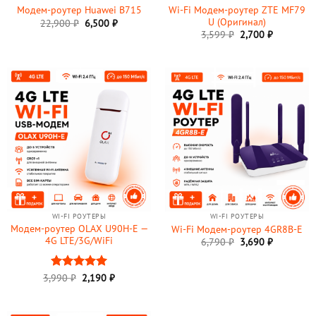
Wi-Fi Модем-роутер ZTE MF79
Модем-роутер Huawei B715
U (Оригинал)
22,900
₽
6,500
₽
3,599
₽
2,700
₽
WI-FI РОУТЕРЫ
WI-FI РОУТЕРЫ
Модем-роутер OLAX U90H-E —
Wi-Fi Модем-роутер 4GR8B-E
4G LTE/3G/WiFi
Первоначальная
Текущая
6,790
₽
3,690
₽
цена
цена:
составляла
3,690 ₽.
6,790 ₽.
Первоначальная
Текущая
3,990
Оценка
₽
2,190
5
₽
цена
цена:
из 5
составляла
2,190 ₽.
3,990 ₽.