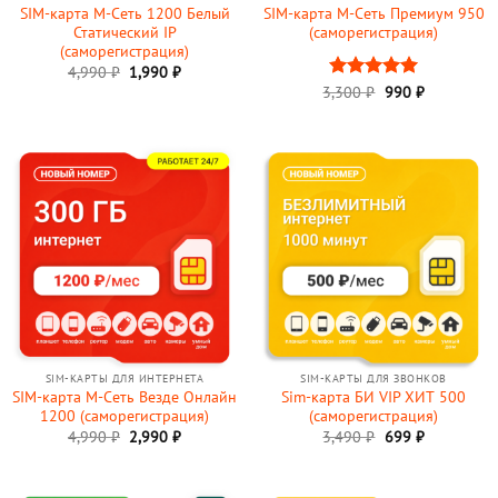
SIM-карта М-Сеть 1200 Белый
SIM-карта М-Сеть Премиум 950
Статический IP
(саморегистрация)
(саморегистрация)
Первоначальная
Текущая
4,990
₽
1,990
₽
цена
цена:
Первоначальна
Текущая
3,300
Оценка
₽
990
5
₽
составляла
1,990 ₽.
цена
цена:
из 5
4,990 ₽.
составляла
990 ₽.
3,300 ₽.
SIM-КАРТЫ ДЛЯ ИНТЕРНЕТА
SIM-КАРТЫ ДЛЯ ЗВОНКОВ
SIM-карта М-Сеть Везде Онлайн
Sim-карта БИ VIP ХИТ 500
1200 (саморегистрация)
(саморегистрация)
Первоначальная
Текущая
Первоначальна
Текущая
4,990
₽
2,990
₽
3,490
₽
699
₽
цена
цена:
цена
цена:
составляла
2,990 ₽.
составляла
699 ₽.
4,990 ₽.
3,490 ₽.