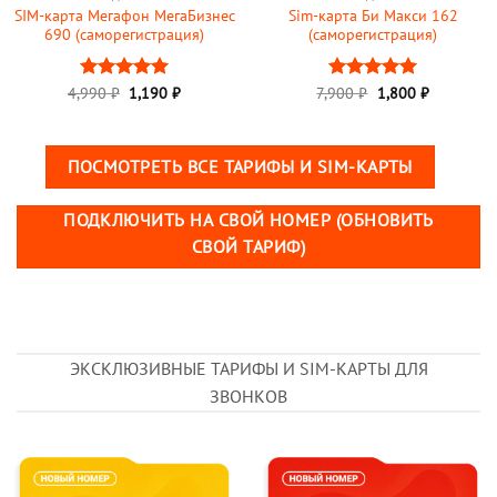
SIM-карта Мегафон МегаБизнес
Sim-карта Би Макси 162
690 (саморегистрация)
(саморегистрация)
Первоначальная
Текущая
Первоначальная
Текущая
4,990
Оценка
₽
1,190
5
₽
7,900
Оценка
₽
1,800
5
₽
цена
цена:
цена
цена:
из 5
из 5
составляла
1,190 ₽.
составляла
1,800 ₽.
4,990 ₽.
7,900 ₽.
ПОСМОТРЕТЬ ВСЕ ТАРИФЫ И SIM-КАРТЫ
ПОДКЛЮЧИТЬ НА СВОЙ НОМЕР (ОБНОВИТЬ
СВОЙ ТАРИФ)
ЭКСКЛЮЗИВНЫЕ ТАРИФЫ И SIM-КАРТЫ ДЛЯ
ЗВОНКОВ