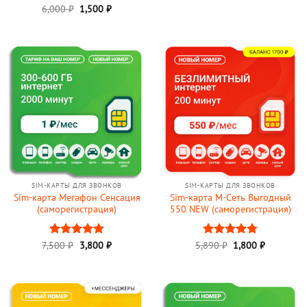
составляла
3,500 ₽.
6,000
Оценка
₽
1,500
₽
4,500 ₽.
4.83
из 5
SIM-КАРТЫ ДЛЯ ЗВОНКОВ
SIM-КАРТЫ ДЛЯ ЗВОНКОВ
Sim-карта Мегафон Сенсация
Sim-карта М-Сеть Выгодный
(саморегистрация)
550 NEW (саморегистрация)
Первоначальная
Текущая
7,500
Оценка
₽
3,800
₽
5,890
Оценка
₽
1,800
₽
цена
цена:
4.87
из 5
4.8
из 5
составляла
1,800 ₽.
5,890 ₽.