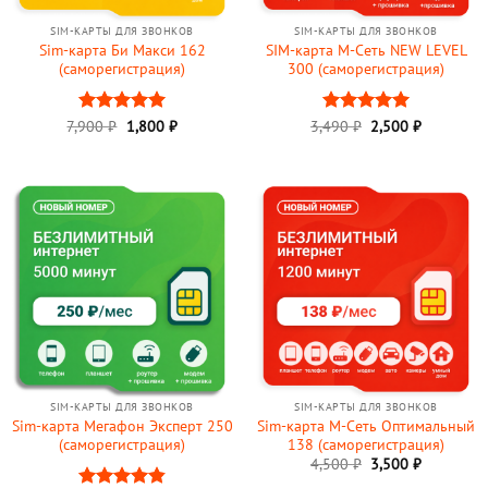
SIM-КАРТЫ ДЛЯ ЗВОНКОВ
SIM-КАРТЫ ДЛЯ ЗВОНКОВ
Sim-карта Би Макси 162
SIM-карта М-Сеть NEW LEVEL
(саморегистрация)
300 (саморегистрация)
Первоначальная
Текущая
Первоначальная
Текущая
7,900
Оценка
₽
1,800
5
₽
3,490
Оценка
₽
2,500
5
₽
цена
цена:
цена
цена:
из 5
из 5
составляла
1,800 ₽.
составляла
2,500 ₽.
7,900 ₽.
3,490 ₽.
SIM-КАРТЫ ДЛЯ ЗВОНКОВ
SIM-КАРТЫ ДЛЯ ЗВОНКОВ
Sim-карта Мегафон Эксперт 250
Sim-карта М-Сеть Оптимальный
(саморегистрация)
138 (саморегистрация)
Первоначальная
Текущая
4,500
₽
3,500
₽
цена
цена: