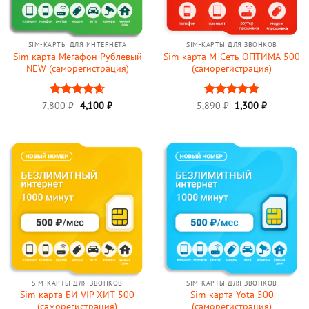
SIM-КАРТЫ ДЛЯ ИНТЕРНЕТА
SIM-КАРТЫ ДЛЯ ЗВОНКОВ
Sim-карта Мегафон Рублевый
Sim-карта М-Сеть ОПТИМА 500
NEW (саморегистрация)
(саморегистрация)
Первоначальная
Текущая
Первоначальная
Текущая
7,800
Оценка
₽
4,100
₽
5,890
Оценка
₽
1,300
5
₽
цена
цена:
цена
цена:
4.67
из 5
из 5
составляла
4,100 ₽.
составляла
1,300 ₽.
7,800 ₽.
5,890 ₽.
SIM-КАРТЫ ДЛЯ ЗВОНКОВ
SIM-КАРТЫ ДЛЯ ЗВОНКОВ
Sim-карта БИ VIP ХИТ 500
Sim-карта Yota 500
(саморегистрация)
(саморегистрация)