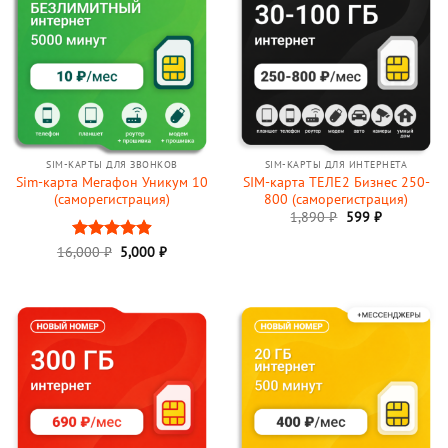
SIM-КАРТЫ ДЛЯ ЗВОНКОВ
SIM-КАРТЫ ДЛЯ ИНТЕРНЕТА
Sim-карта Мегафон Уникум 10
SIM-карта ТЕЛЕ2 Бизнес 250-
(саморегистрация)
800 (саморегистрация)
1,890
₽
599
₽
16,000
Оценка
₽
5,000
₽
4.91
из 5