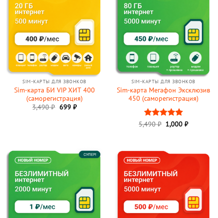
SIM-КАРТЫ ДЛЯ ЗВОНКОВ
SIM-КАРТЫ ДЛЯ ЗВОНКОВ
Sim-карта БИ VIP ХИТ 400
Sim-карта Мегафон Эксклюзив
(саморегистрация)
450 (саморегистрация)
Первоначальная
Текущая
3,490
₽
699
₽
цена
цена:
составляла
699 ₽.
5,490
Оценка
₽
1,000
5
₽
3,490 ₽.
из 5