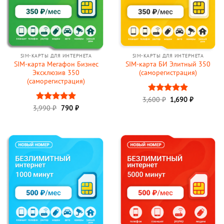
SIM-КАРТЫ ДЛЯ ИНТЕРНЕТА
SIM-КАРТЫ ДЛЯ ИНТЕРНЕТА
SIM-карта Мегафон Бизнес
SIM-карта БИ Элитный 350
Эксклюзив 350
(саморегистрация)
(саморегистрация)
Первоначальная
Текущая
3,600
Оценка
₽
1,690
₽
цена
цена:
Первоначальная
Текущая
4.9
из 5
3,990
Оценка
₽
790
5
₽
составляла
1,690 ₽.
цена
цена:
из 5
3,600 ₽.
составляла
790 ₽.
3,990 ₽.