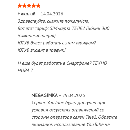
Оценка
5
Николай
–
14.04.2026
из 5
Здравствуйте, скажите пожалуйста,
Вот этот тариф: SIM-карта ТЕЛЕ2 Гибкий 300
(саморегистрация)
ЮТУБ будет работать с этим тарифом?
ЮТУБ входит в трафик?
И ещё будет работать в Смартфоне? ТЕХНО
НОВА 7
MEGA SIMKA
–
29.04.2026
Сервис YouTube будет доступен при
условии отсутствия ограничений со
стороны оператора связи Tele2. Обратите
внимание: использование YouTube не