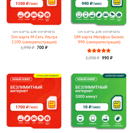
SIM-КАРТЫ ДЛЯ ИНТЕРНЕТА
SIM-КАРТЫ ДЛЯ ИНТЕРНЕТА
Sim-карта М-Сеть Ультра
SIM-карта Мегафон Бизнес
1100 (саморегистрация)
990 (саморегистрация)
Первоначальная
Текущая
1,990
₽
700
₽
цена
цена:
составляла
700 ₽.
Первоначальная
Текущая
2,990
Оценка
₽
990
₽
1,990 ₽.
цена
цена:
4.82
из 5
составляла
990 ₽.
2,990 ₽.