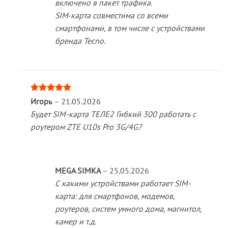
включено в пакет трафика.
SIM‑карта совместима со всеми
смартфонами, в том числе с устройствами
бренда Tecno.
Оценка
5
Игорь
–
21.05.2026
из 5
Будет SIM-карта ТЕЛЕ2 Гибкий 300 работать с
роутером ZTE U10s Pro 3G/4G?
MEGA SIMKA
–
25.05.2026
С какими устройствами работает SIM-
карта: для смартфонов, модемов,
роутеров, систем умного дома, магнитол,
камер и т.д.