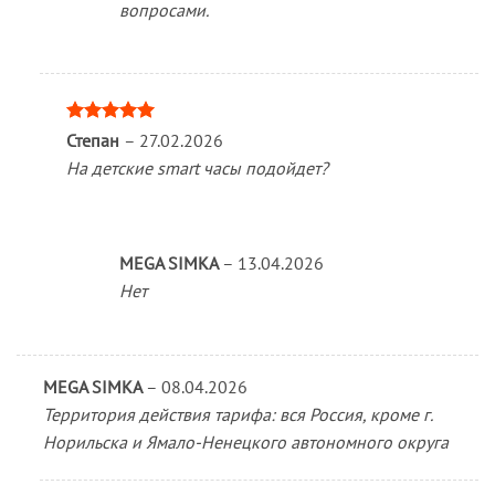
вопросами.
Оценка
5
Степан
–
27.02.2026
из 5
На детские smart часы подойдет?
MEGA SIMKA
–
13.04.2026
Нет
MEGA SIMKA
–
08.04.2026
Территория действия тарифа: вся Россия, кроме г.
Норильска и Ямало-Ненецкого автономного округа