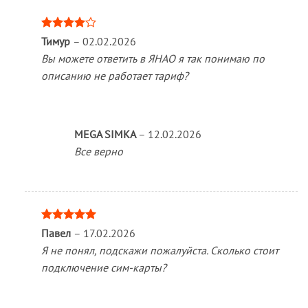
Оценка
Тимур
–
02.02.2026
4
из 5
Вы можете ответить в ЯНАО я так понимаю по
описанию не работает тариф?
MEGA SIMKA
–
12.02.2026
Все верно
Оценка
5
Павел
–
17.02.2026
из 5
Я не понял, подскажи пожалуйста. Сколько стоит
подключение сим-карты?