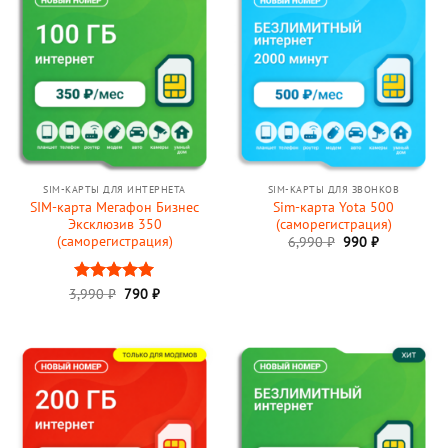
SIM-КАРТЫ ДЛЯ ИНТЕРНЕТА
SIM-КАРТЫ ДЛЯ ЗВОНКОВ
SIM-карта Мегафон Бизнес
Sim-карта Yota 500
Эксклюзив 350
(саморегистрация)
(саморегистрация)
Первоначальная
Текущая
6,990
₽
990
₽
цена
цена:
составляла
990 ₽.
6,990 ₽.
Первоначальная
Текущая
3,990
Оценка
₽
790
5
₽
цена
цена:
из 5
составляла
790 ₽.
3,990 ₽.