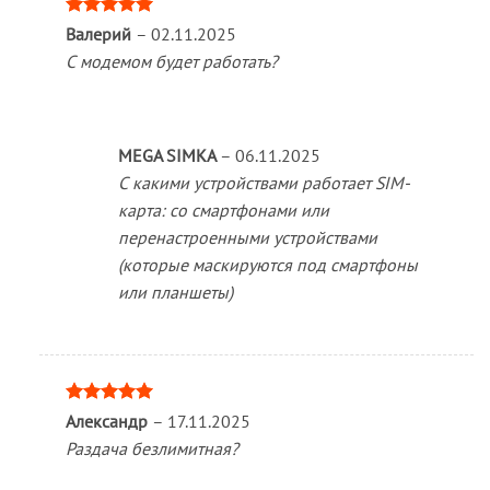
Оценка
5
Валерий
–
02.11.2025
из 5
С модемом будет работать?
MEGA SIMKA
–
06.11.2025
С какими устройствами работает SIM-
карта: со смартфонами или
перенастроенными устройствами
(которые маскируются под смартфоны
или планшеты)
Оценка
5
Александр
–
17.11.2025
из 5
Раздача безлимитная?