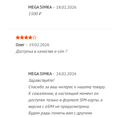
MEGA SIMKA
–
18.02.2026
1500 ₽
Оценка
Олег
–
19.02.2026
4
из 5
Доступна в качестве е-sim ?
MEGA SIMKA
–
24.02.2026
Здравствуйте!
Спасибо за ваш интерес к нашему товару.
К сожалению, в настоящий момент он
доступен только в формате SIM‑карты, а
версия с eSIM не предусмотрена.
Будем рады помочь вам с другими