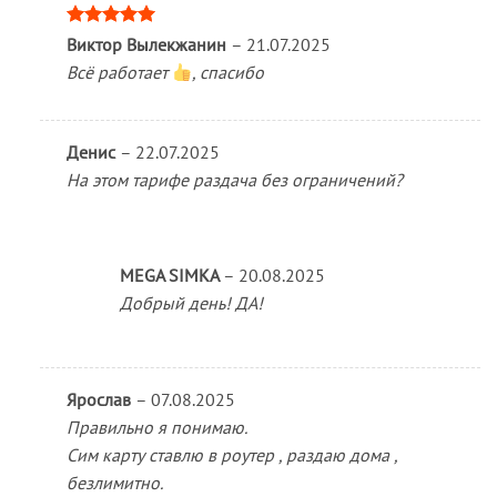
Оценка
5
Виктор Вылекжанин
–
21.07.2025
из 5
Всё работает
, спасибо
Денис
–
22.07.2025
На этом тарифе раздача без ограничений?
MEGA SIMKA
–
20.08.2025
Добрый день! ДА!
Ярослав
–
07.08.2025
Правильно я понимаю.
Сим карту ставлю в роутер , раздаю дома ,
безлимитно.