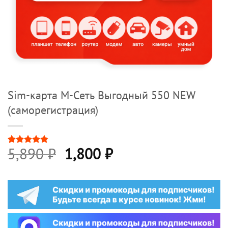
Sim-карта М-Сеть Выгодный 550 NEW
(саморегистрация)
Первоначальная
Текущая
5,890
₽
1,800
₽
Рейтинг
10
4.8
из 5
цена
цена:
на основе
опроса
составляла
1,800 ₽.
пользователей
5,890 ₽.