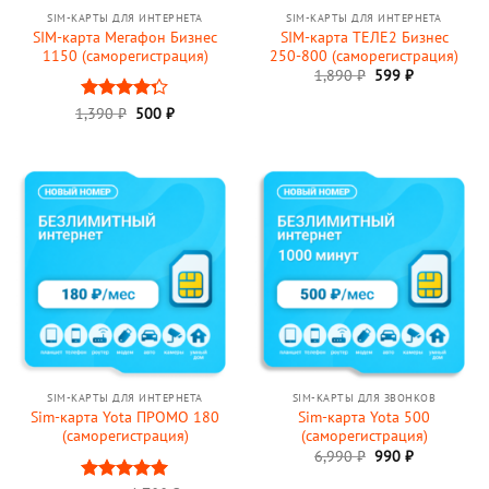
SIM-КАРТЫ ДЛЯ ИНТЕРНЕТА
SIM-КАРТЫ ДЛЯ ИНТЕРНЕТА
SIM-карта Мегафон Бизнес
SIM-карта ТЕЛЕ2 Бизнес
1150 (саморегистрация)
250-800 (саморегистрация)
1,890
₽
599
₽
Первоначальная
Текущая
1,390
Оценка
₽
500
₽
цена
цена:
4.25
из 5
составляла
500 ₽.
1,390 ₽.
SIM-КАРТЫ ДЛЯ ИНТЕРНЕТА
SIM-КАРТЫ ДЛЯ ЗВОНКОВ
Sim-карта Yota ПРОМО 180
Sim-карта Yota 500
(саморегистрация)
(саморегистрация)
Первоначальная
Текущая
6,990
₽
990
₽
цена
цена:
составляла
990 ₽.