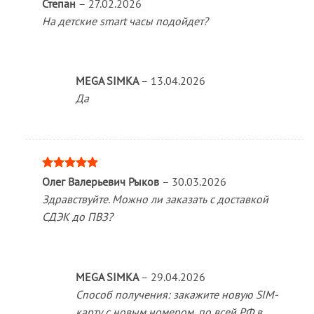
Оценка
5
Степан
–
27.02.2026
из 5
На детские smart часы подойдет?
MEGA SIMKA
–
13.04.2026
Да
Оценка
5
Олег Валерьевич Рыков
–
30.03.2026
из 5
Здравствуйте. Можно ли заказать с доставкой
СДЭК до ПВЗ?
MEGA SIMKA
–
29.04.2026
Способ получения: закажите новую SIM-
карту с новым номером, по всей РФ в