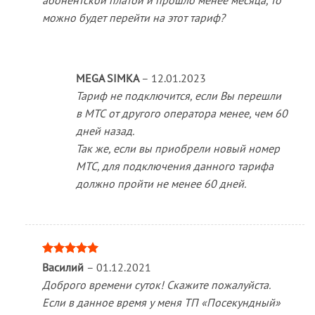
абонентской платой и прошло менее месяца, то
можно будет перейти на этот тариф?
MEGA SIMKA
–
12.01.2023
Тариф не подключится, если Вы перешли
в МТС от другого оператора менее, чем 60
дней назад.
Так же, если вы приобрели новый номер
МТС, для подключения данного тарифа
должно пройти не менее 60 дней.
Оценка
5
Василий
–
01.12.2021
из 5
Доброго времени суток! Скажите пожалуйста.
Если в данное время у меня ТП «Посекундный»