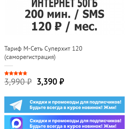
Тариф М-Сеть Суперхит 120
(саморегистрация)
3,990
₽
3,390
₽
Рейтинг
9
4.67
из 5
на основе
опроса
пользователей