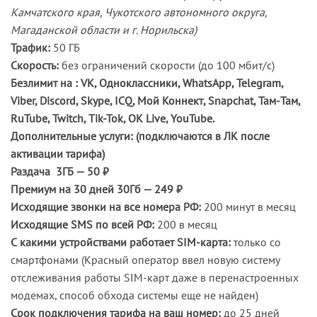
Камчатского края, Чукотского автономного округа,
Магаданской области и г. Норильска)
Трафик:
50 ГБ
Скорость:
без ограничений скорости (до 100 мбит/с)
Безлимит на : VK, Одноклассники, WhatsApp, Telegram,
Viber, Discord, Skype, ICQ, Мой Коннект, Snapchat, Там-Там,
RuTube, Twitch, Tik-Tok, OK Live, YouTube.
Дополнительные услуги: (подключаются в ЛК после
активации тарифа)
Раздача 3ГБ — 50 ₽
Премиум на 30 дней 30Гб — 249 ₽
Исходящие звонки на все номера РФ:
200 минут в месяц
Исходящие SMS по всей РФ:
200 в месяц
С какими устройствами работает SIM-карта:
только со
смартфонами (Красный оператор ввел новую систему
отслеживания работы SIM-карт даже в перенастроенных
модемах, способ обхода системы еще не найден)
Срок подключения тарифа на ваш номер:
до 25 дней