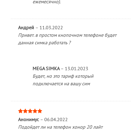
ежемесячно).
Андрей
–
11.03.2022
Привет. в простом кнопочном телефоне будет
данная симка работать ?
MEGA SIMKA
–
13.01.2023
Будет, но это тариф который
подключается на вашу сим
Оценка
5
Анонимус
–
06.04.2022
из 5
Подойдет ли на телефон хонор 20 лайт