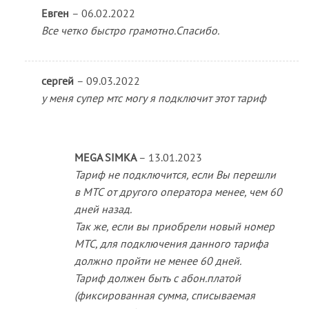
Оценка
5
Евген
–
06.02.2022
из 5
Все четко быстро грамотно.Спасибо.
сергей
–
09.03.2022
у меня супер мтс могу я подключит этот тариф
MEGA SIMKA
–
13.01.2023
Тариф не подключится, если Вы перешли
в МТС от другого оператора менее, чем 60
дней назад.
Так же, если вы приобрели новый номер
МТС, для подключения данного тарифа
должно пройти не менее 60 дней.
Тариф должен быть с абон.платой
(фиксированная сумма, списываемая