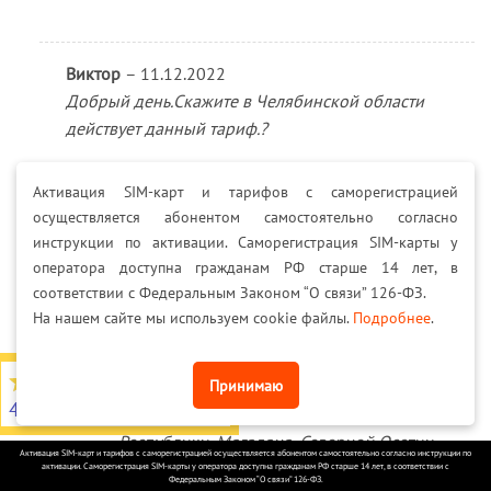
Виктор
–
11.12.2022
Добрый день.Скажите в Челябинской области
действует данный тариф.?
Активация SIM-карт и тарифов с саморегистрацией
осуществляется абонентом самостоятельно согласно
MEGA SIMKA
–
13.12.2022
инструкции по активации. Саморегистрация SIM-карты у
Выгодный тарифный план на связь для
оператора доступна гражданам РФ старше 14 лет, в
абонентов МТС по всей РФ, кроме
соответствии с Федеральным Законом “О связи” 126-ФЗ.
Амурской области, Астраханской области,
На нашем сайте мы используем cookie файлы.
Подробнее
.
Башкортостана, Дагестана,
Забайкальского края, Ингушетии,
4,7
из 5
Принимаю
Кабардино-Балкарской Республики,
4566 отзывов на Яндекс
Калмыкии, Карачаево-Черкесской
Республики, Магадана, Северной Осетии,
Активация SIM-карт и тарифов с саморегистрацией осуществляется абонентом самостоятельно согласно инструкции по
Ставрополя, Ставропольского края,
активации. Саморегистрация SIM-карты у оператора доступна гражданам РФ старше 14 лет, в соответствии с
Федеральным Законом “О связи” 126-ФЗ.