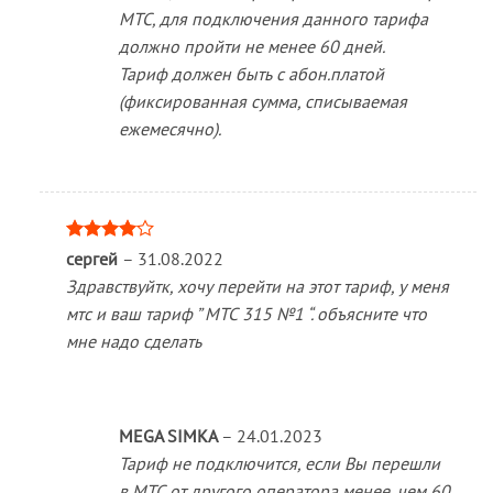
МТС, для подключения данного тарифа
должно пройти не менее 60 дней.
Тариф должен быть с абон.платой
(фиксированная сумма, списываемая
ежемесячно).
Оценка
сергей
–
31.08.2022
4
из 5
Здравствуйтк, хочу перейти на этот тариф, у меня
мтс и ваш тариф ” МТС 315 №1 “. объясните что
мне надо сделать
MEGA SIMKA
–
24.01.2023
Тариф не подключится, если Вы перешли
в МТС от другого оператора менее, чем 60