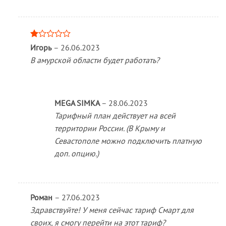
Оценка
Игорь
–
26.06.2023
1
В амурской области будет работать?
из
5
MEGA SIMKA
–
28.06.2023
Тарифный план действует на всей
территории России. (В Крыму и
Севастополе можно подключить платную
доп. опцию.)
Роман
–
27.06.2023
Здравствуйте! У меня сейчас тариф Смарт для
своих, я смогу перейти на этот тариф?