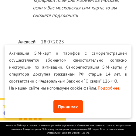
Тарифный план для Абонентов Москвы,
если у Вас московская сим-карта, то вы
сможете подключить
Алексей
–
28.07.2023
Добрый день. Раздача с смартфона по вай фай
Активация SIM-карт и тарифов с саморегистрацией
тоже безлимитная, без ограничения?
осуществляется абонентом самостоятельно согласно
инструкции по активации. Саморегистрация SIM-карты у
оператора доступна гражданам РФ старше 14 лет, в
соответствии с Федеральным Законом “О связи” 126-ФЗ.
MEGA SIMKA
–
11.08.2023
На нашем сайте мы используем cookie файлы.
Подробнее
.
Всё верно
4,7
из 5
Принимаю
4566 отзывов на Яндекс
Оценка
5
Илья
–
29.07.2023
Активация SIM-карт и тарифов с саморегистрацией осуществляется абонентом самостоятельно согласно инструкции по
активации. Саморегистрация SIM-карты у оператора доступна гражданам РФ старше 14 лет, в соответствии с
из 5
А если у меня уже подключен от вашей
Федеральным Законом “О связи” 126-ФЗ.