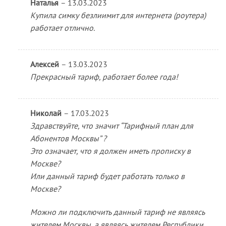
Оценка
5
Наталья
–
13.03.2023
из 5
Купила симку безлиимит для интернета (роутера)
работает отлично.
Алексей
–
13.03.2023
Прекрасный тариф, работает более года!
Николай
–
17.03.2023
Здравствуйте, что значит “Тарифный план для
Абонентов Москвы” ?
Это означает, что я должен иметь прописку в
Москве?
Или данный тариф будет работать только в
Москве?
Можно ли подключить данный тариф не являясь
жителем Москвы, а являясь жителем Республики