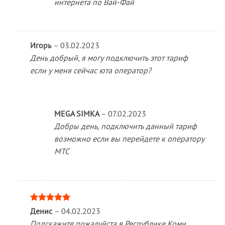
интернета по Вай-Фай
Игорь
–
03.02.2023
День добрый, я могу подключить этот тариф
если у меня сейчас юта оператор?
MEGA SIMKA
–
07.02.2023
Добры день, подключить данный тариф
возможно если вы перейдете к оператору
МТС
Оценка
5
Денис
–
04.02.2023
из 5
Подскажите пожалуйста в Республике Коми