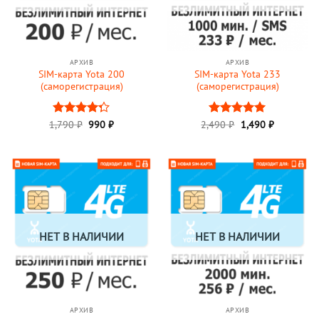
АРХИВ
АРХИВ
SIM-карта Yota 200
SIM-карта Yota 233
(саморегистрация)
(саморегистрация)
Первоначальная
Текущая
Первоначальная
Текущая
1,790
Оценка
₽
990
₽
2,490
Оценка
₽
1,490
5
₽
цена
цена:
цена
цена:
4.25
из 5
из 5
составляла
990 ₽.
составляла
1,490 ₽.
1,790 ₽.
2,490 ₽.
НЕТ В НАЛИЧИИ
НЕТ В НАЛИЧИИ
АРХИВ
АРХИВ