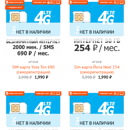
НЕТ В НАЛИЧИИ
НЕТ В НАЛИЧИИ
АРХИВ
АРХИВ
SIM-карта Yota Топ 690
Sim-карта Йота Next 254
(саморегистрация)
(саморегистрация)
Первоначальная
Текущая
Первоначальная
Текущая
2,990
₽
1,990
₽
3,990
₽
1,990
₽
цена
цена:
цена
цена:
составляла
1,990 ₽.
составляла
1,990 ₽.
2,990 ₽.
3,990 ₽.
НЕТ В НАЛИЧИИ
НЕТ В НАЛИЧИИ