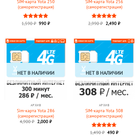
SIM-карта Yota 250
SIM-карта Yota 256
(саморегистрация)
(саморегистрация)
Первоначальная
Текущая
Первоначальная
Текущая
1,590
Оценка
₽
990
₽
2,990
Оценка
₽
2,490
5
₽
цена
цена:
цена
цена:
4.84
из 5
из 5
составляла
990 ₽.
составляла
2,490 ₽.
1,590 ₽.
2,990 ₽.
НЕТ В НАЛИЧИИ
НЕТ В НАЛИЧИИ
АРХИВ
АРХИВ
Sim-карта Yota 286
SIM-карта Yota 308
(саморегистрация)
(саморегистрация)
Первоначальная
Текущая
4,900
₽
2,000
₽
цена
цена:
составляла
2,000 ₽.
Первоначальная
Текущая
1,490
Оценка
₽
490
₽
4,900 ₽.
цена
цена:
4.67
из 5