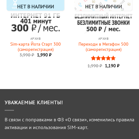
НЕТ В НАЛИЧИИ
НЕТ В НАЛИЧИИ
АРХИВ
АРХИВ
Sim-карта Йота Старт 300
Переходи в Мегафон 500
(саморегистрация)
(саморегистрация)
Первоначальная
Текущая
3,990
₽
1,990
₽
цена
цена:
составляла
1,990 ₽.
Первоначальная
Текущая
1,990
Оценка
₽
1,190
₽
3,990 ₽.
цена
цена:
4.67
из 5
составляла
1,190 ₽.
1,990 ₽.
УВАЖАЕМЫЕ КЛИЕНТЫ!
В связи с поправками в ФЗ «О связи», изменились правила
активации и использования SIM-карт.