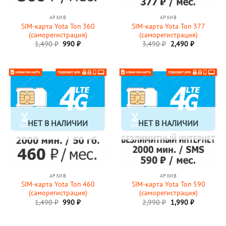
АРХИВ
АРХИВ
SIM-карта Yota Топ 360
SIM-карта Yota Топ 377
(саморегистрация)
(саморегистрация)
Первоначальная
Текущая
Первоначальная
Текущая
1,490
₽
990
₽
3,490
₽
2,490
₽
цена
цена:
цена
цена:
составляла
990 ₽.
составляла
2,490 ₽.
1,490 ₽.
3,490 ₽.
НЕТ В НАЛИЧИИ
НЕТ В НАЛИЧИИ
АРХИВ
АРХИВ
SIM-карта Yota Топ 460
SIM-карта Yota Топ 590
(саморегистрация)
(саморегистрация)
Первоначальная
Текущая
Первоначальная
Текущая
1,490
₽
990
₽
2,990
₽
1,990
₽
цена
цена:
цена
цена:
составляла
990 ₽.
составляла
1,990 ₽.
1,490 ₽.
2,990 ₽.