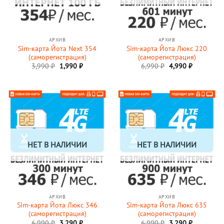
АРХИВ
АРХИВ
Sim-карта Йота Next 354
Sim-карта Йота Люкс 220
(саморегистрация)
(саморегистрация)
Первоначальная
Текущая
Первоначальная
Текущая
3,990
₽
1,990
₽
6,990
₽
4,990
₽
цена
цена:
цена
цена:
составляла
1,990 ₽.
составляла
4,990 ₽.
3,990 ₽.
6,990 ₽.
НЕТ В НАЛИЧИИ
НЕТ В НАЛИЧИИ
АРХИВ
АРХИВ
Sim-карта Йота Люкс 346
Sim-карта Йота Люкс 635
(саморегистрация)
(саморегистрация)
Первоначальная
Текущая
Первоначальная
Текущая
6,990
₽
3,290
₽
6,990
₽
3,290
₽