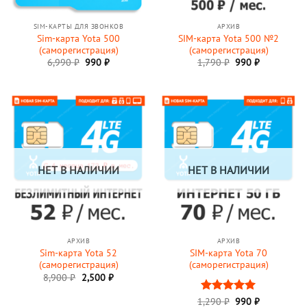
SIM-КАРТЫ ДЛЯ ЗВОНКОВ
АРХИВ
Sim-карта Yota 500
SIM-карта Yota 500 №2
(саморегистрация)
(саморегистрация)
Первоначальная
Текущая
Первоначальная
Текущая
6,990
₽
990
₽
1,790
₽
990
₽
цена
цена:
цена
цена:
составляла
990 ₽.
составляла
990 ₽.
6,990 ₽.
1,790 ₽.
НЕТ В НАЛИЧИИ
НЕТ В НАЛИЧИИ
АРХИВ
АРХИВ
Sim-карта Yota 52
SIM-карта Yota 70
(саморегистрация)
(саморегистрация)
Первоначальная
Текущая
8,900
₽
2,500
₽
цена
цена:
составляла
2,500 ₽.
Первоначальная
Текущая
1,290
Оценка
₽
990
5
₽
8,900 ₽.