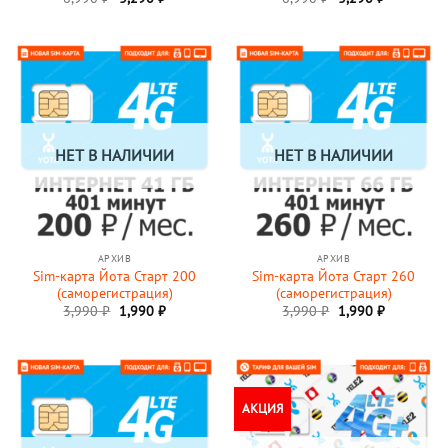
цена
цена:
цена
цена:
составляла
3,290 ₽.
составляла
3,290 ₽.
6,990 ₽.
6,990 ₽.
НЕТ В НАЛИЧИИ
НЕТ В НАЛИЧИИ
АРХИВ
АРХИВ
Sim-карта Йота Старт 200
Sim-карта Йота Старт 260
(саморегистрация)
(саморегистрация)
Первоначальная
Текущая
Первоначальная
Текущая
3,990
₽
1,990
₽
3,990
₽
1,990
₽
цена
цена:
цена
цена:
составляла
1,990 ₽.
составляла
1,990 ₽.
3,990 ₽.
3,990 ₽.
АКЦИЯ