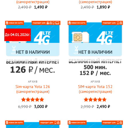
(саморегистрация)
(саморегистрация)
Первоначальная
Текущая
Первоначальная
Текущая
2,490
₽
1,490
₽
2,490
₽
1,890
₽
цена
цена:
цена
цена:
составляла
1,490 ₽.
составляла
1,890 ₽.
2,490 ₽.
2,490 ₽.
До 04.01.2026г.
НЕТ В НАЛИЧИИ
НЕТ В НАЛИЧИИ
АРХИВ
АРХИВ
Sim-карта Yota 126
SIM-карта Yota 152
(саморегистрация)
(саморегистрация)
Первоначальная
Текущая
Первоначальная
Текущая
6,990
Оценка
₽
3,000
5
₽
2,990
Оценка
₽
2,490
₽
цена
цена:
цена
цена:
из 5
4.67
из 5
составляла
3,000 ₽.
составляла
2,490 ₽.
6,990 ₽.
2,990 ₽.