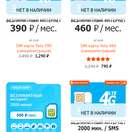
НЕТ В НАЛИЧИИ
НЕТ В НАЛИЧИИ
АРХИВ
АРХИВ
SIM-карта Yota 390
SIM-карта Yota 460
(саморегистрация)
(саморегистрация)
Первоначальная
Текущая
2,490
₽
1,290
₽
цена
цена:
составляла
1,290 ₽.
Первоначальная
Текущая
1,290
Оценка
₽
790
5
₽
2,490 ₽.
цена
цена:
из 5
составляла
790 ₽.
1,290 ₽.
НЕТ В НАЛИЧИИ