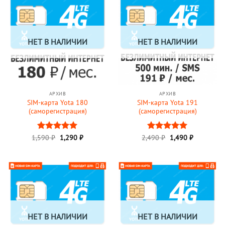
НЕТ В НАЛИЧИИ
НЕТ В НАЛИЧИИ
АРХИВ
АРХИВ
SIM-карта Yota 180
SIM-карта Yota 191
(саморегистрация)
(саморегистрация)
Первоначальная
Текущая
Первоначальная
Текущая
1,590
Оценка
₽
1,290
5
₽
2,490
Оценка
₽
1,490
5
₽
цена
цена:
цена
цена:
из 5
из 5
составляла
1,290 ₽.
составляла
1,490 ₽.
1,590 ₽.
2,490 ₽.
НЕТ В НАЛИЧИИ
НЕТ В НАЛИЧИИ