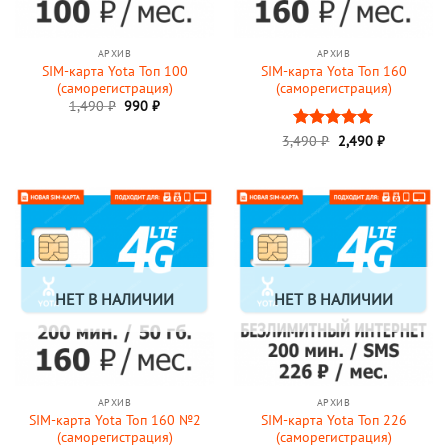
АРХИВ
АРХИВ
SIM-карта Yota Топ 100
SIM-карта Yota Топ 160
(саморегистрация)
(саморегистрация)
Первоначальная
Текущая
1,490
₽
990
₽
цена
цена:
составляла
990 ₽.
Первоначальная
Текущая
3,490
Оценка
₽
2,490
5
₽
1,490 ₽.
цена
цена:
из 5
составляла
2,490 ₽.
3,490 ₽.
НЕТ В НАЛИЧИИ
НЕТ В НАЛИЧИИ
АРХИВ
АРХИВ
SIM-карта Yota Топ 160 №2
SIM-карта Yota Топ 226
(саморегистрация)
(саморегистрация)