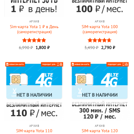
АРХИВ
АРХИВ
Sim-карта Yota 1 ₽ в День
SIM-карта Yota 100
(саморегистрация)
(саморегистрация)
Первоначальная
Текущая
Первоначальная
Текущая
6,990
Оценка
₽
1,800
5
₽
3,490
Оценка
₽
2,790
₽
цена
цена:
цена
цена:
из 5
4.63
из 5
составляла
1,800 ₽.
составляла
2,790 ₽.
6,990 ₽.
3,490 ₽.
НЕТ В НАЛИЧИИ
НЕТ В НАЛИЧИИ
АРХИВ
АРХИВ
SIM-карта Yota 110
SIM-карта Yota 120