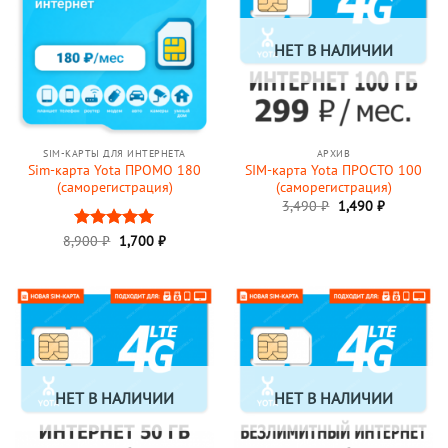
НЕТ В НАЛИЧИИ
SIM-КАРТЫ ДЛЯ ИНТЕРНЕТА
АРХИВ
Sim-карта Yota ПРОМО 180
SIM-карта Yota ПРОСТО 100
(саморегистрация)
(саморегистрация)
Первоначальная
Текущая
3,490
₽
1,490
₽
цена
цена:
составляла
1,490 ₽.
Первоначальная
Текущая
8,900
Оценка
₽
1,700
5
₽
3,490 ₽.
цена
цена:
из 5
составляла
1,700 ₽.
8,900 ₽.
НЕТ В НАЛИЧИИ
НЕТ В НАЛИЧИИ