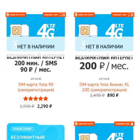
цена
цена:
из 5
составляла
990 ₽.
1,290 ₽.
НЕТ В НАЛИЧИИ
НЕТ В НАЛИЧИИ
АРХИВ
АРХИВ
SIM-карта Yota 90
SIM-карта Yota Бизнес XL
(саморегистрация)
200 (саморегистрация)
Первоначальная
Текущая
1,490
₽
890
₽
цена
цена:
составляла
890 ₽.
Первоначальная
Текущая
2,990
Оценка
₽
2,290
5
₽
1,490 ₽.
цена
цена:
из 5
составляла
2,290 ₽.
2,990 ₽.