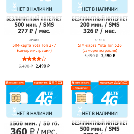
НЕТ В НАЛИЧИИ
НЕТ В НАЛИЧИИ
АРХИВ
АРХИВ
SIM-карта Yota Топ 277
SIM-карта Yota Топ 326
(саморегистрация)
(саморегистрация)
Первоначальная
Текущая
3,490
₽
2,490
₽
цена
цена:
составляла
2,490 ₽.
Первоначальная
Текущая
3,490
Оценка
₽
2,490
₽
3,490 ₽.
цена
цена:
4
из 5
составляла
2,490 ₽.
3,490 ₽.
НЕТ В НАЛИЧИИ
НЕТ В НАЛИЧИИ