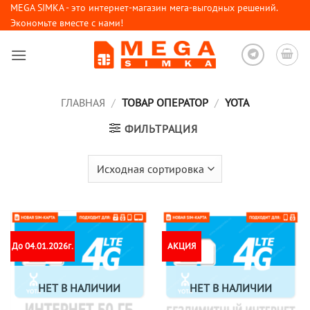
Skip
MEGA SIMKA - это интернет-магазин мега-выгодных решений.
Экономьте вместе с нами!
to
content
ГЛАВНАЯ
/
ТОВАР ОПЕРАТОР
/
YOTA
ФИЛЬТРАЦИЯ
До 04.01.2026г.
АКЦИЯ
НЕТ В НАЛИЧИИ
НЕТ В НАЛИЧИИ