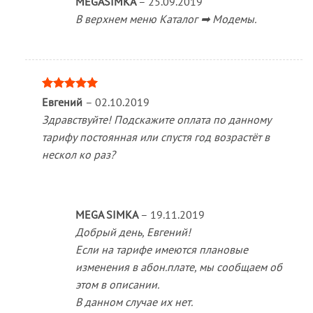
MEGASIMKA
–
25.09.2019
В верхнем меню Каталог ➡ Модемы.
Оценка
5
Евгений
–
02.10.2019
из 5
Здравствуйте! Подскажите оплата по данному
тарифу постоянная или спустя год возрастёт в
нескол ко раз?
MEGA SIMKA
–
19.11.2019
Добрый день, Евгений!
Если на тарифе имеются плановые
изменения в абон.плате, мы сообщаем об
этом в описании.
В данном случае их нет.