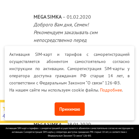
MEGA SIMKA
–
01.02.2020
Доброго Вам дня, Семен!
Рекомендуем заказывать сим
непосредственно перед
запланированным использованием.
Активация SIM-карт и тарифов с саморегистрацией
осуществляется абонентом самостоятельно согласно
инструкции по активации. Саморегистрация SIM-карты у
Семен Витальевич Колисниченко
(проверенный
оператора доступна гражданам РФ старше 14 лет, в
владелец)
–
26.01.2020
соответствии с Федеральным Законом “О связи” 126-ФЗ.
На нашем сайте мы используем cookie файлы.
Подробнее
.
К чему может привести смена номера на ваших
симкартах?
4,7
из 5
Принимаю
4566 отзывов на Яндекс
MEGA SIMKA
–
28.01.2020
Активация SIM-карт и тарифов с саморегистрацией осуществляется абонентом самостоятельно согласно инструкции по
К смене лицевого счета и, следовательно,
активации. Саморегистрация SIM-карты у оператора доступна гражданам РФ старше 14 лет, в соответствии с
Федеральным Законом “О связи” 126-ФЗ.