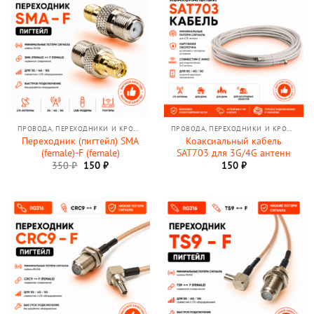
ПРОВОДА, ПЕРЕХОДНИКИ И КРОНШТЕЙНЫ
ПРОВОДА, ПЕРЕХОДНИКИ И КРОНШТЕЙНЫ
Переходник (пигтейл) SMA
Коаксиальный кабель
(female)-F (female)
SAT703 для 3G/4G антенн
Первоначальная
Текущая
350
₽
150
₽
150
₽
цена
цена:
составляла
150 ₽.
350 ₽.