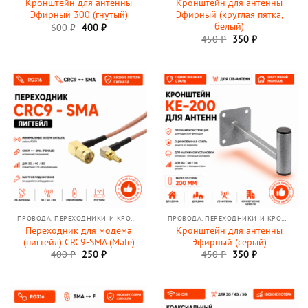
Кронштейн для антенны
Кронштейн для антенны
Эфирный 300 (гнутый)
Эфирный (круглая пятка,
белый)
Первоначальная
Текущая
600
₽
400
₽
цена
цена:
Первоначальная
Текущая
450
₽
350
₽
составляла
400 ₽.
цена
цена:
600 ₽.
составляла
350 ₽.
450 ₽.
ПРОВОДА, ПЕРЕХОДНИКИ И КРОНШТЕЙНЫ
ПРОВОДА, ПЕРЕХОДНИКИ И КРОНШТЕЙНЫ
Переходник для модема
Кронштейн для антенны
(пигтейл) CRC9-SMA (Male)
Эфирный (серый)
Первоначальная
Текущая
Первоначальная
Текущая
400
₽
250
₽
450
₽
350
₽
цена
цена:
цена
цена:
составляла
250 ₽.
составляла
350 ₽.
400 ₽.
450 ₽.