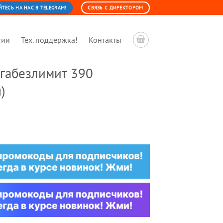
ЕСЬ НА НАС В TELEGRAM!
СВЯЗЬ С ДИРЕКТОРОМ
тии
Тех. поддержка!
Контакты
габезлимит 390
)
льная
ущая
:
0 ₽.