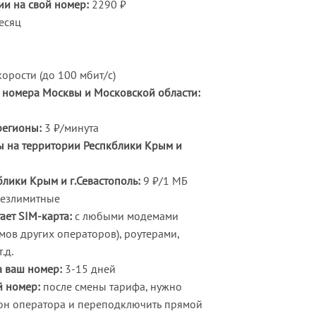
и на свой номер:
2290 ₽
есяц
орости (до 100 мбит/с)
 номера Москвы и Московской области:
регионы:
3 ₽/минута
 на территории Респкблики Крым и
лики Крым и г.Севастополь:
9 ₽/1 МБ
езлимитные
ает SIM-карта:
с любыми модемами
ов других операторов), роутерами,
.д.
 ваш номер:
3-15 дней
й номер:
после смены тарифа, нужно
он оператора и переподключить прямой