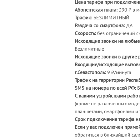
Цена тарифа при подключени
Абонентская плата:
390 ₽ в м
Трафик:
БЕЗЛИМИТНЫЙ
Раздача со смартфона:
ДА
Скорость:
без ограничений ск
Исходящие звонки на любые
Безлимитные
Исходящие звонки в другие 
Входящие/исходящие вызовы
г.Севастополь:
9 ₽/минута
Трафик на территории Респкб
SMS на номера по всей РФ:
Б
С какими устройствами работ
(кроме не разлоченных модем
планшетами, смартфонами и т
Срок подключения тарифа на
Если у вас подключен прямо
обратиться в ближайший сал