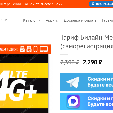
ных решений. Экономьте вместе с нами!
ПОДПИСЫВАЙТ
Каталог
Акции!
Доставка и оплата
Гаран
26-03
Тариф Билайн Ме
(саморегистрация
Первонача
Тек
2,390
₽
2,290
₽
цена
цена
составляла
2,29
2,390 ₽.