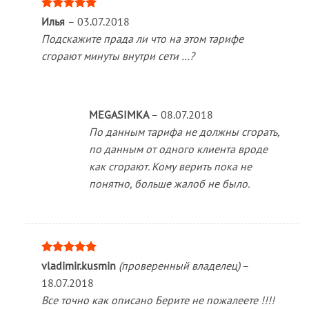
Оценка
5
Илья
–
03.07.2018
из 5
Подскажите прада ли что на этом тарифе
сгорают минуты внутри сети …?
MEGASIMKA
–
08.07.2018
По данным тарифа не должны сгорать,
по данным от одного клиента вроде
как сгорают. Кому верить пока не
понятно, больше жалоб не было.
Оценка
5
vladimir.kusmin
(проверенный владелец)
–
из 5
18.07.2018
Все точно как описано Берите не пожалеете !!!!