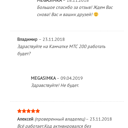
MEGASIMKA
–
18.11.2018
Большое спасибо за отзыв! Ждем Вас
снова! Вас и ваших друзей!
Владимир
–
23.11.2018
Здраствуйте на Камчатке МТС 200 работать
будет?
MEGASIMKA
–
09.04.2019
Здравствуйте! Не будет.
Оценка
5
Алексей
(проверенный владелец)
–
23.11.2018
из 5
Всё работает.Код активировался без