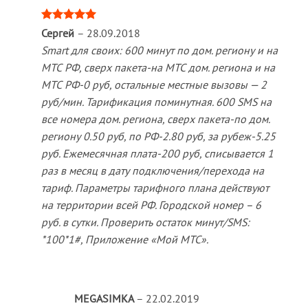
Оценка
5
Сергей
–
28.09.2018
из 5
Smart для своих: 600 минут по дом. региону и на
МТС РФ, сверх пакета-на МТС дом. региона и на
МТС РФ-0 руб, остальные местные вызовы — 2
руб/мин. Тарификация поминутная. 600 SMS на
все номера дом. региона, сверх пакета-по дом.
региону 0.50 руб, по РФ-2.80 руб, за рубеж-5.25
руб. Ежемесячная плата-200 руб, списывается 1
раз в месяц в дату подключения/перехода на
тариф. Параметры тарифного плана действуют
на территории всей РФ. Городской номер – 6
руб. в сутки. Проверить остаток минут/SMS:
*100*1#, Приложение «Мой МТС».
MEGASIMKA
–
22.02.2019