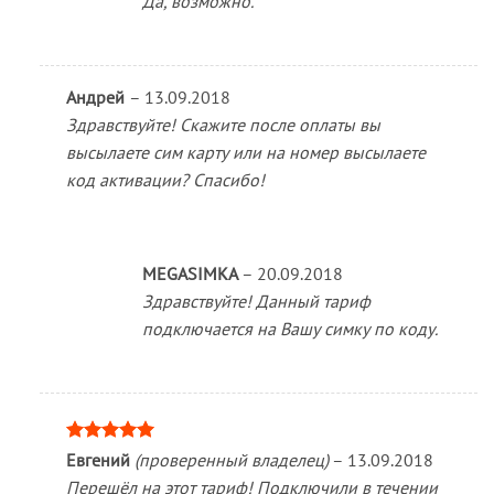
Да, возможно.
Андрей
–
13.09.2018
Здравствуйте! Скажите после оплаты вы
высылаете сим карту или на номер высылаете
код активации? Спасибо!
MEGASIMKA
–
20.09.2018
Здравствуйте! Данный тариф
подключается на Вашу симку по коду.
Оценка
5
Евгений
(проверенный владелец)
–
13.09.2018
из 5
Перешёл на этот тариф! Подключили в течении