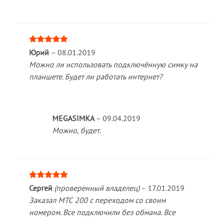
Оценка
5
Юрий
–
08.01.2019
из 5
Можно ли использовать подключённую симку на
планшете. Будет ли работать интернет?
MEGASIMKA
–
09.04.2019
Можно, будет.
Оценка
5
Сергей
(проверенный владелец)
–
17.01.2019
из 5
Заказал МТС 200 с переходом со своим
номером. Все подключили без обмана. Все