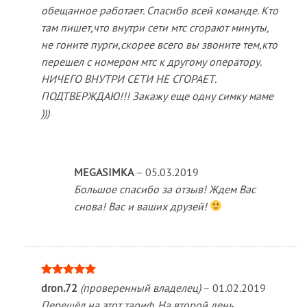
обещанное работает. Спасибо всей команде. Кто
там пишет,что внутри сети мтс сгорают минуты,
не гоните пурги,скорее всего вы звоните тем,кто
перешел с номером мтс к другому оператору.
НИЧЕГО ВНУТРИ СЕТИ НЕ СГОРАЕТ.
ПОДТВЕРЖДАЮ!!! Закажу еще одну симку маме
)))
MEGASIMKA
–
05.03.2019
Большое спасибо за отзыв! Ждем Вас
снова! Вас и ваших друзей!
Оценка
5
dron.72
(проверенный владелец)
–
01.02.2019
из 5
Перешёл на этот тариф. На второй день