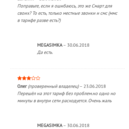
Поправьте, если я ошибаюсь, это же Смарт для
своих? То есть, только местные звонки и смс (ммс
в тарифе разве есть?)
MEGASIMKA
–
30.06.2018
Да есть.
Оценка
Олег
(проверенный владелец)
–
23.06.2018
3
из 5
Перешёл на этот тариф без проблем.но одно но
минуты в внутри сети расходуется. Очень жаль
MEGASIMKA
–
30.06.2018