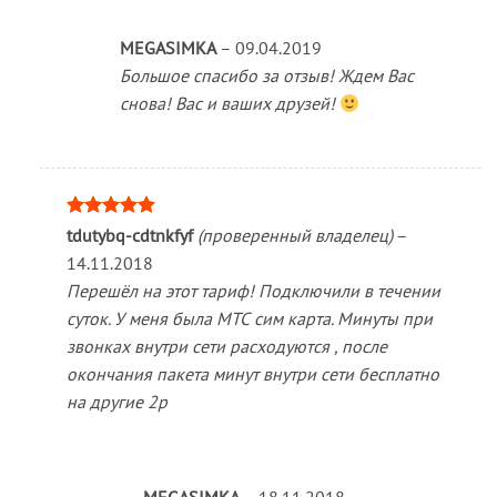
MEGASIMKA
–
09.04.2019
Большое спасибо за отзыв! Ждем Вас
снова! Вас и ваших друзей!
Оценка
5
tdutybq-cdtnkfyf
(проверенный владелец)
–
из 5
14.11.2018
Перешёл на этот тариф! Подключили в течении
суток. У меня была МТС сим карта. Минуты при
звонках внутри сети расходуются , после
окончания пакета минут внутри сети бесплатно
на другие 2р