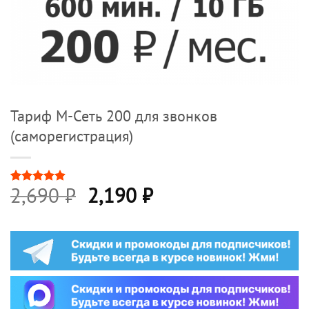
Тариф М-Сеть 200 для звонков
(саморегистрация)
Первоначальная
Текущая
2,690
₽
2,190
₽
Рейтинг
17
4.88
из 5
цена
цена:
на основе
опроса
составляла
2,190 ₽.
пользователей
2,690 ₽.