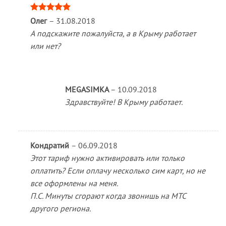
Оценка
5
Олег
–
31.08.2018
из 5
А подскажите пожалуйста, а в Крыму работает
или нет?
MEGASIMKA
–
10.09.2018
Здравствуйте! В Крыму работает.
Кондратий
–
06.09.2018
Этот тариф нужно активировать или только
оплатить? Если оплачу несколько сим карт, но не
все оформлены на меня.
П.С. Минуты сгорают когда звонишь на МТС
другого региона.