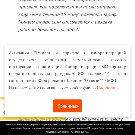
прислали код подключения и после отправки
кода мне в течение 15 минут поменяли тариф.
Минуты внутри сети списываются и раздача
работае. Большое спасибо.??
Активация SIM-карт и тарифов с саморегистрацией
MEGASIMKA
–
28.02.2019
осуществляется абонентом самостоятельно согласно
Большое спасибо за отзыв! Ждем Вас
инструкции по активации. Саморегистрация SIM-карты у
снова! Вас и ваших друзей!
оператора доступна гражданам РФ старше 14 лет, в
соответствии с Федеральным Законом “О связи” 126-ФЗ.
На нашем сайте мы используем cookie файлы.
Подробнее
.
Александр
–
10.02.2019
Здравствуйте,скажите пожалуйста если перейти
4,7
из 5
Принимаю
на тариф со своим номером,если возникнет в
4566 отзывов на Яндекс
дальнейшем проблемы с утеряй сим карты,смогу
Активация SIM-карт и тарифов с саморегистрацией осуществляется абонентом самостоятельно согласно инструкции по
ли я восстановить сим карту в любом салоне мтс?
активации. Саморегистрация SIM-карты у оператора доступна гражданам РФ старше 14 лет, в соответствии с
Федеральным Законом “О связи” 126-ФЗ.