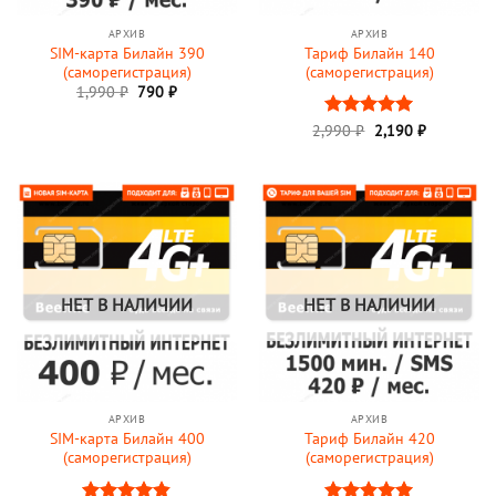
АРХИВ
АРХИВ
SIM-карта Билайн 390
Тариф Билайн 140
(саморегистрация)
(саморегистрация)
Первоначальная
Текущая
1,990
₽
790
₽
цена
цена:
составляла
790 ₽.
Первоначальная
Текущая
2,990
Оценка
₽
2,190
5
₽
1,990 ₽.
цена
цена:
из 5
составляла
2,190 ₽.
2,990 ₽.
НЕТ В НАЛИЧИИ
НЕТ В НАЛИЧИИ
АРХИВ
АРХИВ
SIM-карта Билайн 400
Тариф Билайн 420
(саморегистрация)
(саморегистрация)