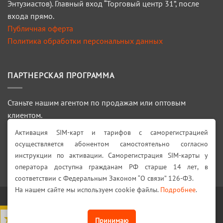
Энтузиастов). Главный вход “Торговый центр 31”, после
входа прямо.
Публичная оферта
Политика обработки персональных данных
ПАРТНЕРСКАЯ ПРОГРАММА
Станьте нашим агентом по продажам или оптовым
клиентом.
Активация SIM-карт и тарифов с саморегистрацией
ПОДРОБНЕЕ >>>
осуществляется абонентом самостоятельно согласно
инструкции по активации. Саморегистрация SIM-карты у
Искать:
оператора доступна гражданам РФ старше 14 лет, в
соответствии с Федеральным Законом “О связи” 126-ФЗ.
На нашем сайте мы используем cookie файлы.
Подробнее
.
Visa
PayPal
Stripe
MasterCard
Cash
On
4,7
из 5
Принимаю
КАТАЛОГ
АКЦИИ!
ДОСТАВКА И ОПЛАТА
ГАРАНТИИ