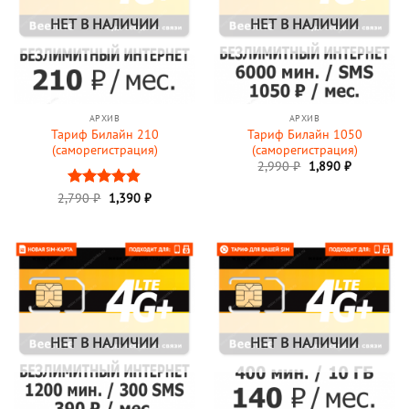
НЕТ В НАЛИЧИИ
НЕТ В НАЛИЧИИ
АРХИВ
АРХИВ
Тариф Билайн 210
Тариф Билайн 1050
(саморегистрация)
(саморегистрация)
Первоначальная
Текущая
2,990
₽
1,890
₽
цена
цена:
составляла
1,890 ₽.
Первоначальная
Текущая
2,790
Оценка
₽
1,390
₽
2,990 ₽.
цена
цена:
4.83
из 5
составляла
1,390 ₽.
2,790 ₽.
НЕТ В НАЛИЧИИ
НЕТ В НАЛИЧИИ