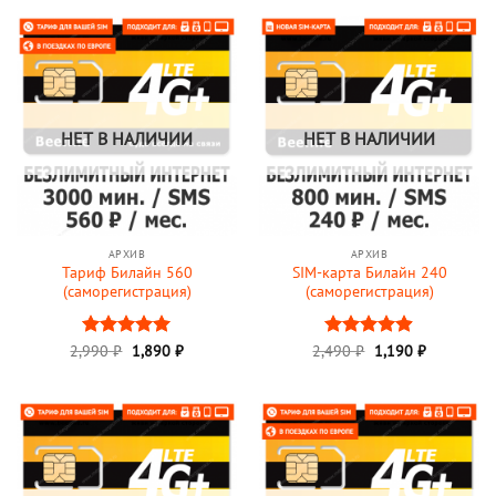
1,000 ₽.
НЕТ В НАЛИЧИИ
НЕТ В НАЛИЧИИ
АРХИВ
АРХИВ
Тариф Билайн 560
SIM-карта Билайн 240
(саморегистрация)
(саморегистрация)
Первоначальная
Текущая
Первоначальная
Текущая
2,990
Оценка
₽
1,890
5
₽
2,490
Оценка
₽
1,190
₽
цена
цена:
цена
цена:
из 5
4.88
из 5
составляла
1,890 ₽.
составляла
1,190 ₽.
2,990 ₽.
2,490 ₽.