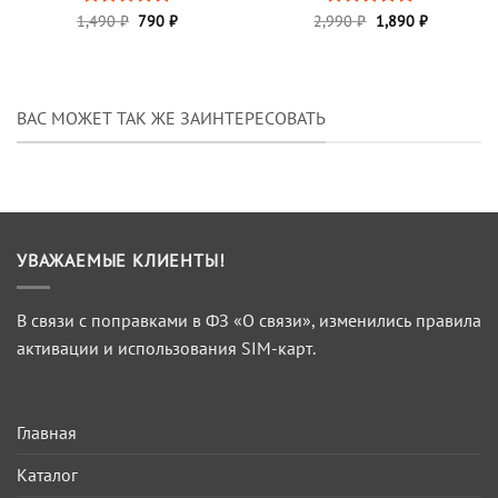
Первоначальная
Текущая
Первоначальная
Текущая
1,490
Оценка
₽
790
₽
2,990
Оценка
₽
1,890
5
₽
цена
цена:
цена
цена:
4.82
из 5
из 5
составляла
790 ₽.
составляла
1,890 ₽.
1,490 ₽.
2,990 ₽.
ВАС МОЖЕТ ТАК ЖЕ ЗАИНТЕРЕСОВАТЬ
УВАЖАЕМЫЕ КЛИЕНТЫ!
В связи с поправками в ФЗ «О связи», изменились правила
активации и использования SIM-карт.
Главная
Каталог