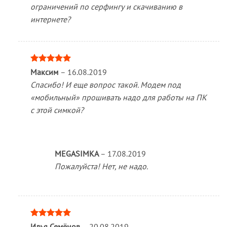
ограничений по серфингу и скачиванию в
интернете?
Оценка
5
Максим
–
16.08.2019
из 5
Спасибо! И еще вопрос такой. Модем под
«мобильный» прошивать надо для работы на ПК
с этой симкой?
MEGASIMKA
–
17.08.2019
Пожалуйста! Нет, не надо.
Оценка
5
Илья Семёнов
–
20.08.2019