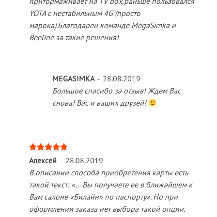
притормаживает на TV box,раньше пользовался
YOTA с нестабильным 4G (просто
марока).Благодарен команде MegaSimka и
Beeline за такие решения!
MEGASIMKA
–
28.08.2019
Большое спасибо за отзыв! Ждем Вас
снова! Вас и ваших друзей!
Оценка
5
Алексей
–
28.08.2019
из 5
В описании способа приобретения карты есть
такой текст: «… Вы получаете ее в ближайшем к
Вам салоне «Билайн» по паспорту». Но при
оформлении заказа нет выбора такой опции.