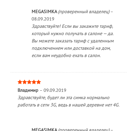
MEGASIMKA
(проверенный владелец)
–
08.09.2019
Здравствуйте! Если вы закажите тариф,
который нужно получать в салоне — да.
Вы можете заказать тариф с удаленным
подключением или доставкой на дом,
если вам неудобно ехать в салон.
Оценка
5
Владимир
–
09.09.2019
из 5
Здравствуйте, будет ли эта симка нормально
работать в сети 3G, ведь в нашей деревне нет 4G.
MEGASIMKA
(проверенный владелец)
–