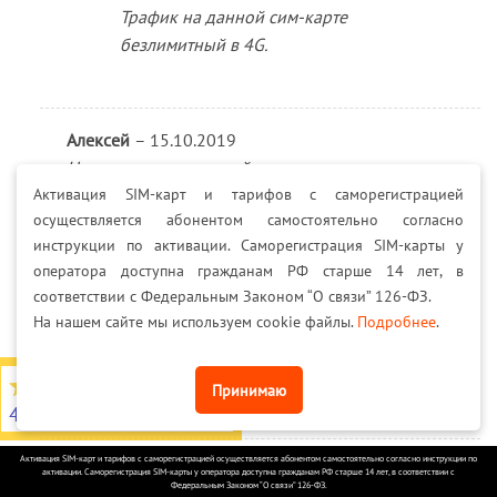
Трафик на данной сим-карте
безлимитный в 4G.
Алексей
–
15.10.2019
Нужен ли специальный модем
Активация SIM-карт и тарифов с саморегистрацией
Который прошит под смартфон?
осуществляется абонентом самостоятельно согласно
инструкции по активации. Саморегистрация SIM-карты у
оператора доступна гражданам РФ старше 14 лет, в
MEGASIMKA
(проверенный владелец)
–
соответствии с Федеральным Законом “О связи” 126-ФЗ.
16.10.2019
На нашем сайте мы используем cookie файлы.
Подробнее
.
Нет, работает с любыми модемами, кроме
залоченных под другого оператора.
4,7
из 5
Принимаю
4566 отзывов на Яндекс
Активация SIM-карт и тарифов с саморегистрацией осуществляется абонентом самостоятельно согласно инструкции по
Ггг
–
17.10.2019
активации. Саморегистрация SIM-карты у оператора доступна гражданам РФ старше 14 лет, в соответствии с
Федеральным Законом “О связи” 126-ФЗ.