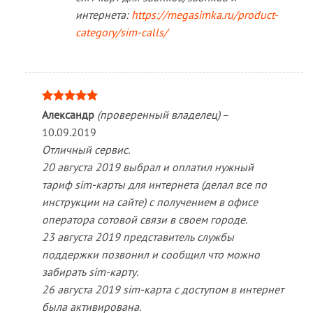
интернета:
https://megasimka.ru/product-
category/sim-calls/
Оценка
5
Александр
(проверенный владелец)
–
из 5
10.09.2019
Отличный сервис.
20 августа 2019 выбрал и оплатил нужный
тариф sim-карты для интернета (делал все по
инструкции на сайте) с получением в офисе
оператора сотовой связи в своем городе.
23 августа 2019 представитель службы
поддержки позвонил и сообщил что можно
забирать sim-карту.
26 августа 2019 sim-карта с доступом в интернет
была активирована.