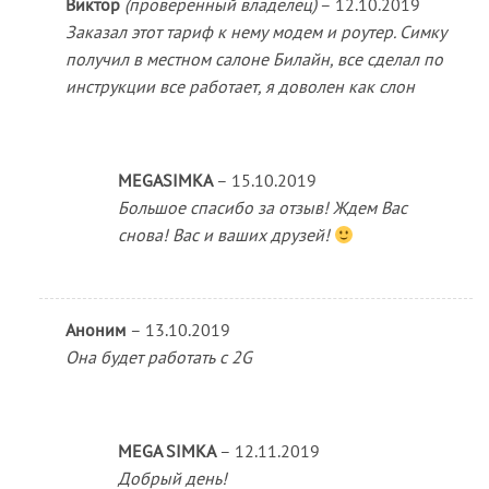
Оценка
5
Виктор
(проверенный владелец)
–
12.10.2019
из 5
Заказал этот тариф к нему модем и роутер. Симку
получил в местном салоне Билайн, все сделал по
инструкции все работает, я доволен как слон
MEGASIMKA
–
15.10.2019
Большое спасибо за отзыв! Ждем Вас
снова! Вас и ваших друзей!
Аноним
–
13.10.2019
Она будет работать с 2G
MEGA SIMKA
–
12.11.2019
Добрый день!