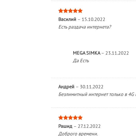
Оценка
5
Василий
–
15.10.2022
из 5
Есть раздача интернета?
MEGA SIMKA
–
23.11.2022
Да Есть
Андрей
–
30.11.2022
Безлимитный интернет только в 4G 
Оценка
5
Рашид
–
27.12.2022
из 5
Доброго времени.