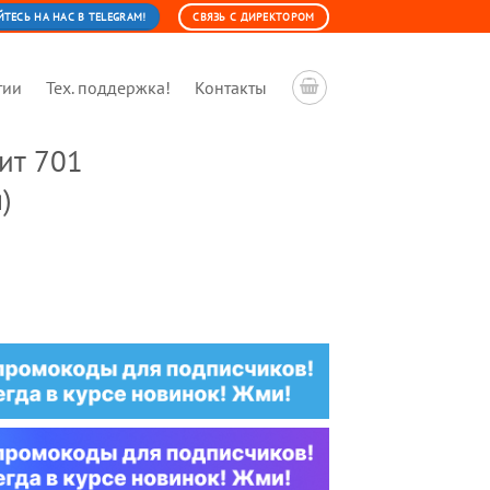
ЕСЬ НА НАС В TELEGRAM!
СВЯЗЬ С ДИРЕКТОРОМ
тии
Тех. поддержка!
Контакты
ит 701
)
льная
ущая
:
0 ₽.