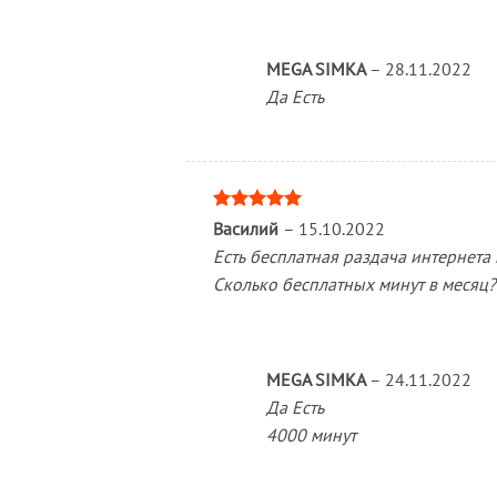
MEGA SIMKA
–
28.11.2022
Да Есть
Оценка
5
Василий
–
15.10.2022
из 5
Есть бесплатная раздача интернета
Сколько бесплатных минут в месяц?
MEGA SIMKA
–
24.11.2022
Да Есть
4000 минут