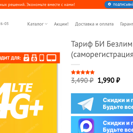
ных решений. Экономьте вместе с нами!
ПОДПИСЫВАЙТ
Каталог
Акции!
Доставка и оплата
Гаран
26-03
Тариф БИ Безлим
(саморегистрация
Первонача
Тек
3,490
₽
1,990
₽
Рейтинг
3
5
из 5 на
цена
цена
основе
составляла
1,99
опроса
пользователей
3,490 ₽.