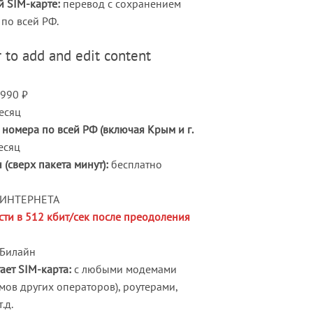
 SIM-карте:
перевод с сохранением
по всей РФ.
 to add and edit content
990 ₽
есяц
номера по всей РФ (включая Крым и г.
есяц
(сверх пакета минут):
бесплатно
 ИНТЕРНЕТА
сти в 512 кбит/сек после преодоления
 Билайн
ает SIM-карта:
с любыми модемами
ов других операторов), роутерами,
.д.