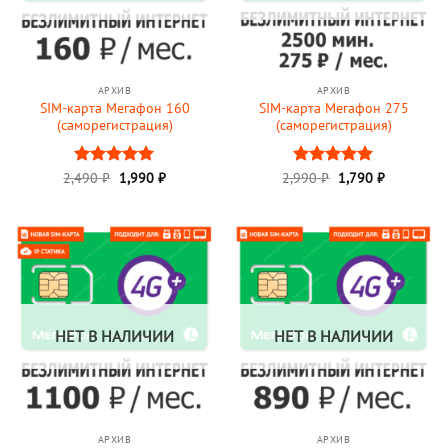
АРХИВ
АРХИВ
SIM-карта Мегафон 160
SIM-карта Мегафон 275
(саморегистрация)
(саморегистрация)
Первоначальная
Текущая
Первоначальная
Текущая
2,490
Оценка
₽
1,990
5
₽
2,990
Оценка
₽
1,790
5
₽
цена
цена:
цена
цена:
из 5
из 5
составляла
1,990 ₽.
составляла
1,790 ₽.
2,490 ₽.
2,990 ₽.
НЕТ В НАЛИЧИИ
НЕТ В НАЛИЧИИ
АРХИВ
АРХИВ