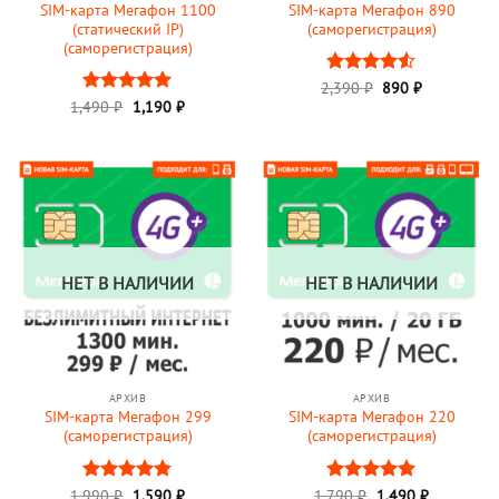
SIM-карта Мегафон 1100
SIM-карта Мегафон 890
(статический IP)
(саморегистрация)
(саморегистрация)
Первоначальная
Текущая
2,390
Оценка
₽
890
₽
цена
цена:
Первоначальная
Текущая
4.5
из 5
1,490
Оценка
₽
1,190
5
₽
составляла
890 ₽.
цена
цена:
из 5
2,390 ₽.
составляла
1,190 ₽.
1,490 ₽.
НЕТ В НАЛИЧИИ
НЕТ В НАЛИЧИИ
АРХИВ
АРХИВ
SIM-карта Мегафон 299
SIM-карта Мегафон 220
(саморегистрация)
(саморегистрация)
Первоначальная
Текущая
Первоначальная
Текущая
1,990
Оценка
₽
1,590
₽
1,790
Оценка
₽
1,490
5
₽