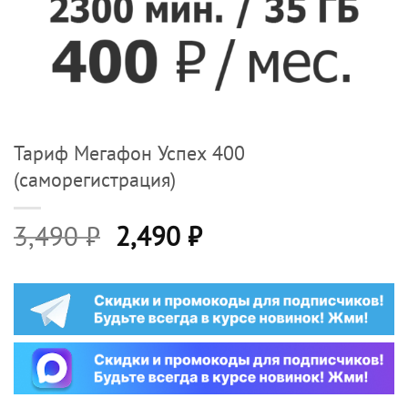
Тариф Мегафон Успех 400
(саморегистрация)
Первоначальная
Текущая
3,490
₽
2,490
₽
цена
цена:
составляла
2,490 ₽.
3,490 ₽.