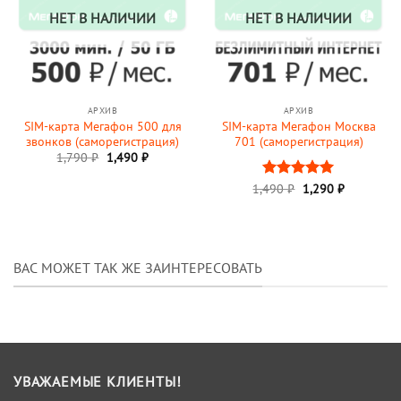
НЕТ В НАЛИЧИИ
НЕТ В НАЛИЧИИ
АРХИВ
АРХИВ
SIM-карта Мегафон 500 для
SIM-карта Мегафон Москва
звонков (саморегистрация)
701 (саморегистрация)
Первоначальная
Текущая
1,790
₽
1,490
₽
цена
цена:
составляла
1,490 ₽.
Первоначальная
Текущая
1,490
Оценка
₽
1,290
5
₽
1,790 ₽.
цена
цена:
из 5
составляла
1,290 ₽.
1,490 ₽.
ВАС МОЖЕТ ТАК ЖЕ ЗАИНТЕРЕСОВАТЬ
УВАЖАЕМЫЕ КЛИЕНТЫ!