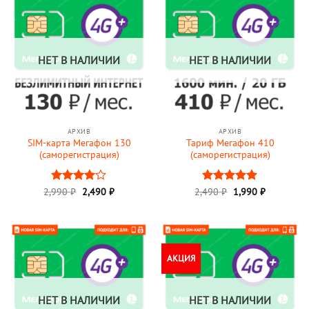
НЕТ В НАЛИЧИИ
НЕТ В НАЛИЧИИ
АРХИВ
АРХИВ
SIM-карта Мегафон 130
Тариф Мегафон 410
(саморегистрация)
(саморегистрация)
Первоначальная
Текущая
Первоначальная
Текущая
2,990
Оценка
₽
2,490
₽
2,490
Оценка
₽
1,990
5
₽
цена
цена:
цена
цена:
4
из 5
из 5
составляла
2,490 ₽.
составляла
1,990 ₽.
2,990 ₽.
2,490 ₽.
АКЦИЯ
НЕТ В НАЛИЧИИ
НЕТ В НАЛИЧИИ