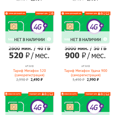
цена
цена:
цена
цена:
4.84
из 5
из 5
составляла
1,590 ₽.
составляла
1,490 ₽.
1,990 ₽.
1,790 ₽.
НЕТ В НАЛИЧИИ
НЕТ В НАЛИЧИИ
АРХИВ
АРХИВ
Тариф Мегафон 520
Тариф Мегафон Удача 900
(саморегистрация)
(саморегистрация)
Первоначальная
Текущая
Первоначальная
Текущая
2,990
₽
2,490
₽
3,490
₽
2,990
₽
цена
цена:
цена
цена:
составляла
2,490 ₽.
составляла
2,990 ₽.
2,990 ₽.
3,490 ₽.