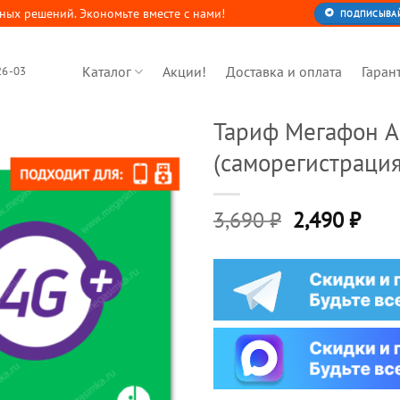
ных решений. Экономьте вместе с нами!
ПОДПИСЫВАЙТ
Каталог
Акции!
Доставка и оплата
Гаран
26-03
Тариф Мегафон 
(саморегистрация
Первонача
Тек
3,690
₽
2,490
₽
цена
цена
составляла
2,49
3,690 ₽.