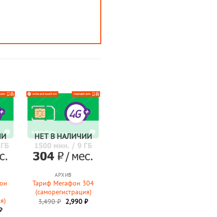
ИИ
НЕТ В НАЛИЧИИ
АРХИВ
фон
Тариф Мегафон 304
(саморегистрация)
я)
Первоначальная
Текущая
3,490
₽
2,990
₽
цена
цена:
начальная
Текущая
₽
составляла
2,990 ₽.
цена: