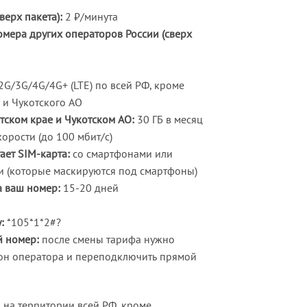
верх пакета):
2 ₽/минута
мера других операторов России (сверх
3G/4G/4G+ (LTE) по всей РФ, кроме
 и Чукотского АО
тском крае и Чукотском АО:
30 ГБ в месяц
орости (до 100 мбит/с)
ает SIM-карта:
со смартфонами или
 (которые маскируются под смартфоны)
 ваш номер:
15-20 дней
:
*105*1*2#?
й номер:
после смены тарифа нужно
он оператора и переподключить прямой
 на территории всей РФ, кроме