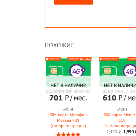
ПОХОЖИЕ
НЕТ В НАЛИЧИИ
НЕТ В НАЛИЧ
АРХИВ
АРХИВ
SIM-карта Мегафон
SIM-карта Мега
Москва 701
610
(саморегистрация)
(саморегистраци
Перво
2,490
₽
1,990
цена