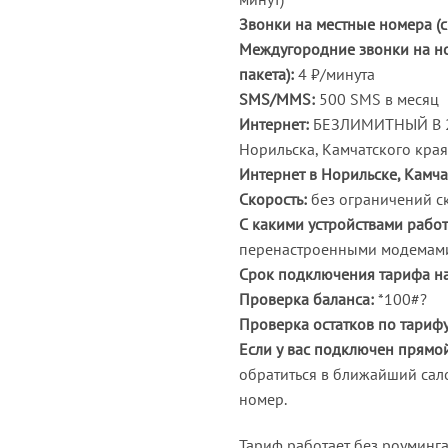
Звонки на местные номера (с
Междугородние звонки на но
пакета):
4 ₽/минута
SMS/MMS:
500 SMS в месяц
Интернет:
БЕЗЛИМИТНЫЙ В 2G/
Норильска, Камчатского края
Интернет в Норильске, Камча
Скорость:
без ограничений ск
С какими устройствами работ
перенастроенными модемами
Срок подключения тарифа на
Проверка баланса:
*100#?
Проверка остатков по тарифу
Если у вас подключен прямо
обратиться в ближайший сал
номер.
Тариф работает без роуминга