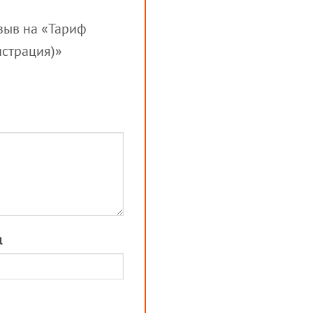
тзыв на «Тариф
истрация)»
l