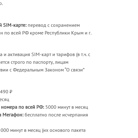
о.
 SIM-карте:
перевод с сохранением
н по всей РФ кроме Республики Крым и г.
и активация SIM-карт и тарифов (в т.ч. с
ется строго по паспорту, лицам
ствии с Федеральным Законом “О связи”
490 ₽
есяц
номера по всей РФ:
5000 минут в месяц
а Мегафон:
бесплатно после исчерпания
000 минут в месяц (их основого пакета