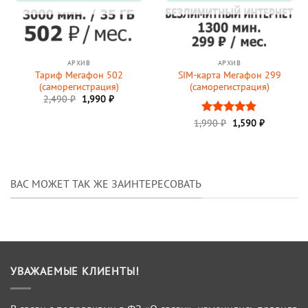
АРХИВ
АРХИВ
Тариф Мегафон 502
SIM-карта Мегафон 299
(саморегистрация)
(саморегистрация)
Первоначальная
Текущая
2,490
₽
1,990
₽
цена
цена:
составляла
1,990 ₽.
Первоначальная
Текущая
1,990
Оценка
₽
1,590
₽
2,490 ₽.
цена
цена:
4.84
из 5
составляла
1,590 ₽.
1,990 ₽.
ВАС МОЖЕТ ТАК ЖЕ ЗАИНТЕРЕСОВАТЬ
УВАЖАЕМЫЕ КЛИЕНТЫ!