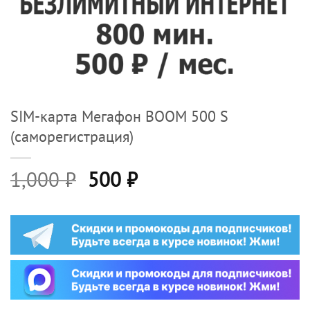
SIM-карта Мегафон BOOM 500 S
(саморегистрация)
Первоначальная
Текущая
1,000
₽
500
₽
цена
цена:
составляла
500 ₽.
1,000 ₽.