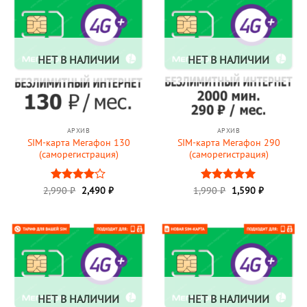
НЕТ В НАЛИЧИИ
НЕТ В НАЛИЧИИ
АРХИВ
АРХИВ
SIM-карта Мегафон 130
SIM-карта Мегафон 290
(саморегистрация)
(саморегистрация)
Первоначальная
Текущая
Первоначальная
Текущая
2,990
Оценка
₽
2,490
₽
1,990
Оценка
₽
1,590
5
₽
цена
цена:
цена
цена:
4
из 5
из 5
составляла
2,490 ₽.
составляла
1,590 ₽.
2,990 ₽.
1,990 ₽.
НЕТ В НАЛИЧИИ
НЕТ В НАЛИЧИИ