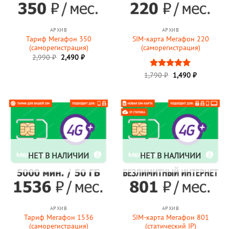
АРХИВ
АРХИВ
Тариф Мегафон 350
SIM-карта Мегафон 220
(саморегистрация)
(саморегистрация)
Первоначальная
Текущая
2,990
₽
2,490
₽
цена
цена:
составляла
2,490 ₽.
Первоначальная
Текущая
1,790
Оценка
₽
1,490
5
₽
2,990 ₽.
цена
цена:
из 5
составляла
1,490 ₽.
1,790 ₽.
НЕТ В НАЛИЧИИ
НЕТ В НАЛИЧИИ
АРХИВ
АРХИВ
Тариф Мегафон 1536
SIM-карта Мегафон 801
(саморегистрация)
(статический IP)