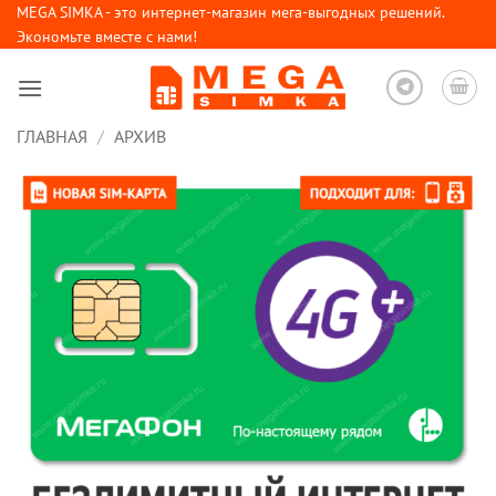
Skip
MEGA SIMKA - это интернет-магазин мега-выгодных решений.
Экономьте вместе с нами!
to
content
ГЛАВНАЯ
/
АРХИВ