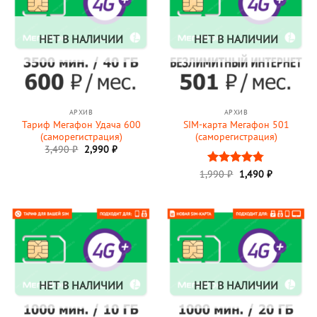
НЕТ В НАЛИЧИИ
НЕТ В НАЛИЧИИ
АРХИВ
АРХИВ
Тариф Мегафон Удача 600
SIM-карта Мегафон 501
(саморегистрация)
(саморегистрация)
Первоначальная
Текущая
3,490
₽
2,990
₽
цена
цена:
составляла
2,990 ₽.
Первоначальная
Текущая
1,990
Оценка
₽
1,490
₽
3,490 ₽.
цена
цена:
4.75
из 5
составляла
1,490 ₽.
1,990 ₽.
НЕТ В НАЛИЧИИ
НЕТ В НАЛИЧИИ