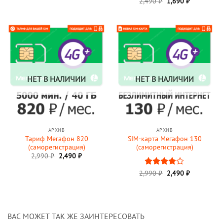
из 5
Первоначальная
Текущая
2,490
Оценка
₽
1,690
5
₽
составляла
1,490 ₽.
цена
цена:
из 5
1,790 ₽.
составляла
1,690 ₽.
2,490 ₽.
НЕТ В НАЛИЧИИ
НЕТ В НАЛИЧИИ
АРХИВ
АРХИВ
Тариф Мегафон 820
SIM-карта Мегафон 130
(саморегистрация)
(саморегистрация)
Первоначальная
Текущая
2,990
₽
2,490
₽
цена
цена:
составляла
2,490 ₽.
Первоначальная
Текущая
2,990
Оценка
₽
2,490
₽
2,990 ₽.
цена
цена:
4
из 5
составляла
2,490 ₽.
2,990 ₽.
ВАС МОЖЕТ ТАК ЖЕ ЗАИНТЕРЕСОВАТЬ