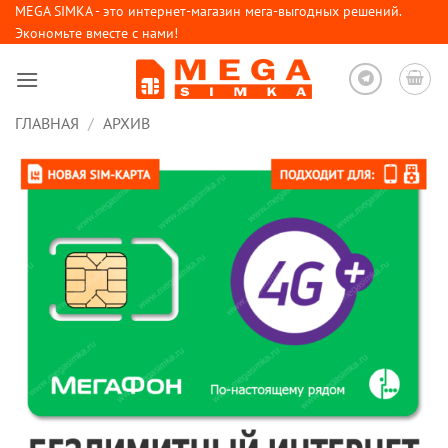
Skip
MEGA SIMKA - это интернет-магазин мега-выгодных решений.
Экономьте вместе с нами!
to
content
ГЛАВНАЯ
/
АРХИВ