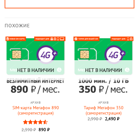
ПОХОЖИЕ
НЕТ В НАЛИЧИИ
НЕТ В НАЛИЧИИ
АРХИВ
АРХИВ
SIM-карта Мегафон 890
Тариф Мегафон 350
(саморегистрация)
(саморегистрация)
Первоначальная
Текущая
2,990
₽
2,490
₽
цена
цена:
составляла
2,490 ₽.
Первоначальная
Текущая
2,390
Оценка
₽
890
₽
2,990 ₽.
цена
цена:
4.5
из 5
составляла
890 ₽.