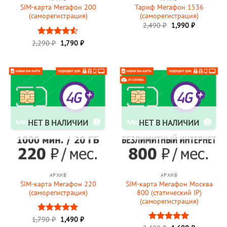
SIM-карта Мегафон 200
Тариф Мегафон 1536
(саморегистрация)
(саморегистрация)
Первоначальная
Текущая
2,490
₽
1,990
₽
цена
цена:
составляла
1,990 ₽.
Первоначальная
Текущая
2,290
Оценка
₽
1,790
₽
2,490 ₽.
цена
цена:
4.5
из 5
составляла
1,790 ₽.
2,290 ₽.
НЕТ В НАЛИЧИИ
НЕТ В НАЛИЧИИ
АРХИВ
АРХИВ
SIM-карта Мегафон 220
SIM-карта Мегафон Москва
(саморегистрация)
800 (статический IP)
(саморегистрация)
Первоначальная
Текущая
1,790
Оценка
₽
1,490
5
₽
цена
цена: