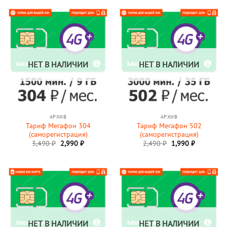
2,390 ₽.
НЕТ В НАЛИЧИИ
НЕТ В НАЛИЧИИ
АРХИВ
АРХИВ
Тариф Мегафон 304
Тариф Мегафон 502
(саморегистрация)
(саморегистрация)
Первоначальная
Текущая
Первоначальная
Текущая
3,490
₽
2,990
₽
2,490
₽
1,990
₽
цена
цена:
цена
цена:
составляла
2,990 ₽.
составляла
1,990 ₽.
3,490 ₽.
2,490 ₽.
НЕТ В НАЛИЧИИ
НЕТ В НАЛИЧИИ