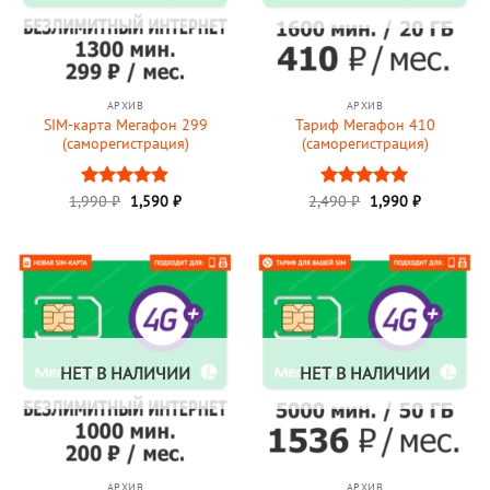
АРХИВ
АРХИВ
SIM-карта Мегафон 299
Тариф Мегафон 410
(саморегистрация)
(саморегистрация)
Первоначальная
Текущая
Первоначальная
Текущая
1,990
Оценка
₽
1,590
₽
2,490
Оценка
₽
1,990
5
₽
цена
цена:
цена
цена:
4.84
из 5
из 5
составляла
1,590 ₽.
составляла
1,990 ₽.
1,990 ₽.
2,490 ₽.
НЕТ В НАЛИЧИИ
НЕТ В НАЛИЧИИ
АРХИВ
АРХИВ