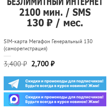
SIM-карта Мегафон Генеральный 130
(саморегистрация)
Первоначальная
Текущая
3,400
₽
2,700
₽
цена
цена:
составляла
2,700 ₽.
3,400 ₽.