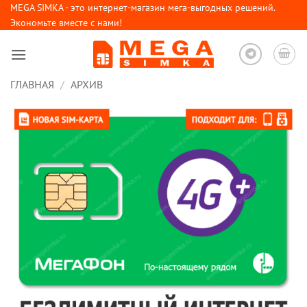
Skip
MEGA SIMKA - это интернет-магазин мега-выгодных решений.
Экономьте вместе с нами!
to
content
ГЛАВНАЯ
/
АРХИВ