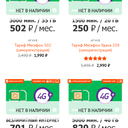
НЕТ В НАЛИЧИИ
НЕТ В НАЛИЧИИ
АРХИВ
АРХИВ
Тариф Мегафон 502
Тариф Мегафон Удача 250
(саморегистрация)
(саморегистрация)
Первоначальная
Текущая
2,490
₽
1,990
₽
цена
цена:
составляла
1,990 ₽.
Первоначальная
Текущая
3,490
Оценка
₽
2,990
5
₽
2,490 ₽.
цена
цена:
из 5
составляла
2,990 ₽.
3,490 ₽.
НЕТ В НАЛИЧИИ
НЕТ В НАЛИЧИИ