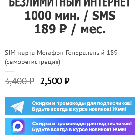
SIM-карта Мегафон Генеральный 189
(саморегистрация)
Первоначальная
Текущая
3,400
₽
2,500
₽
цена
цена:
составляла
2,500 ₽.
3,400 ₽.