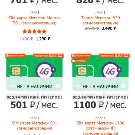
АРХИВ
АРХИВ
SIM-карта Мегафон Москва
Тариф Мегафон 820
701 (саморегистрация)
(саморегистрация)
Первоначальная
Текущая
2,990
₽
2,490
₽
цена
цена:
составляла
2,490 ₽.
Первоначальная
Текущая
1,490
Оценка
₽
1,290
5
₽
2,990 ₽.
цена
цена:
из 5
составляла
1,290 ₽.
1,490 ₽.
НЕТ В НАЛИЧИИ
НЕТ В НАЛИЧИИ
АРХИВ
АРХИВ
SIM-карта Мегафон 501
SIM-карта Мегафон 1100
(саморегистрация)
(статический IP)
(саморегистрация)