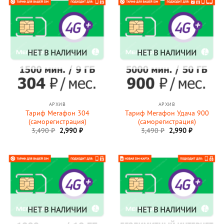
НЕТ В НАЛИЧИИ
НЕТ В НАЛИЧИИ
АРХИВ
АРХИВ
Тариф Мегафон 304
Тариф Мегафон Удача 900
(саморегистрация)
(саморегистрация)
Первоначальная
Текущая
Первоначальная
Текущая
3,490
₽
2,990
₽
3,490
₽
2,990
₽
цена
цена:
цена
цена:
составляла
2,990 ₽.
составляла
2,990 ₽.
3,490 ₽.
3,490 ₽.
НЕТ В НАЛИЧИИ
НЕТ В НАЛИЧИИ