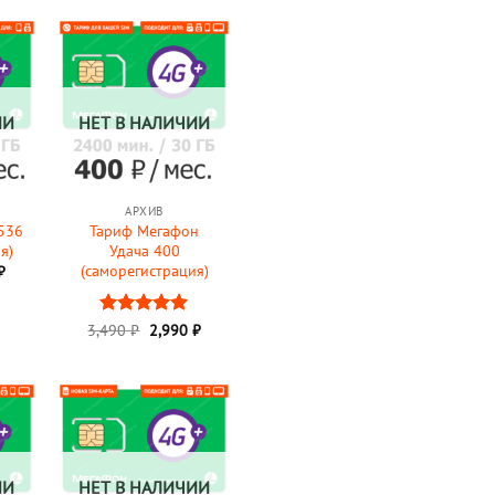
₽.
ИИ
НЕТ В НАЛИЧИИ
АРХИВ
536
Тариф Мегафон
я)
Удача 400
(саморегистрация)
начальная
Текущая
₽
цена:
ляла
1,990 ₽.
₽.
Первоначальная
Текущая
3,490
Оценка
₽
2,990
5
₽
цена
цена:
из 5
составляла
2,990 ₽.
3,490 ₽.
ИИ
НЕТ В НАЛИЧИИ