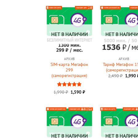
2,490 ₽.
2,490 
НЕТ В НАЛИЧИИ
НЕТ В НАЛИЧ
АРХИВ
АРХИВ
SIM-карта Мегафон
Тариф Мегафон 1
299
(саморегистраци
(саморегистрация)
Перво
2,490
₽
1,990
цена
состав
2,490 
Первоначальная
Текущая
1,990
Оценка
₽
1,590
₽
цена
цена:
4.84
из 5
составляла
1,590 ₽.
1,990 ₽.
НЕТ В НАЛИЧИИ
НЕТ В НАЛИЧ