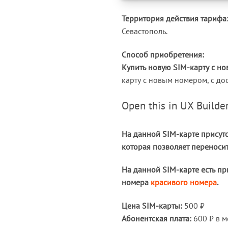
Территория действия тарифа
Севастополь.
Способ приобретения:
Купить новую SIM-карту с н
карту с новым номером, с до
Open this in UX Builder
На данной SIM-карте присут
которая позволяет переносит
На данной SIM-карте есть пр
номера
красивого номера
.
Цена SIM-карты:
500 ₽
Абонентская плата:
600 ₽ в м