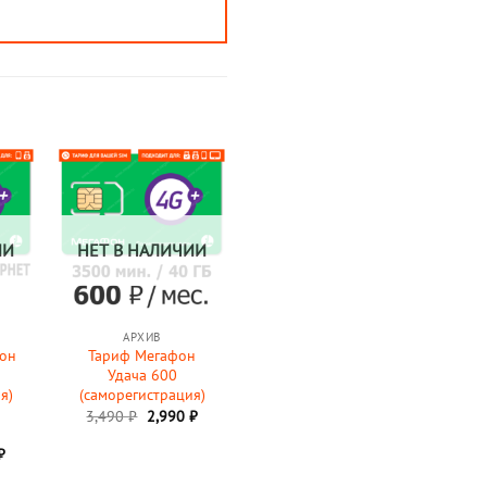
ИИ
НЕТ В НАЛИЧИИ
АРХИВ
фон
Тариф Мегафон
Удача 600
я)
(саморегистрация)
Первоначальная
Текущая
3,490
₽
2,990
₽
цена
цена:
составляла
2,990 ₽.
начальная
Текущая
₽
3,490 ₽.
цена:
ляла
1,990 ₽.