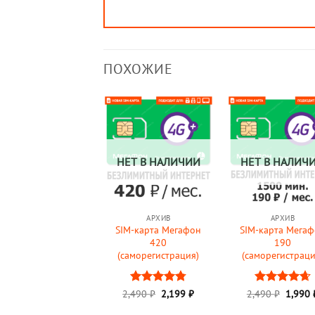
ПОХОЖИЕ
НЕТ В НАЛИЧИИ
НЕТ В НАЛИЧ
АРХИВ
АРХИВ
SIM-карта Мегафон
SIM-карта Мега
420
190
(саморегистрация)
(саморегистраци
Первоначальная
Текущая
Перво
2,490
Оценка
₽
2,199
₽
2,490
Оценка
₽
1,990
цена
цена:
цена
4.75
из 5
4.67
из 5
составляла
2,199 ₽.
состав