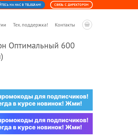
ЕСЬ НА НАС В TELEGRAM!
СВЯЗЬ С ДИРЕКТОРОМ
тии
Тех. поддержка!
Контакты
он Оптимальный 600
)
ная
я