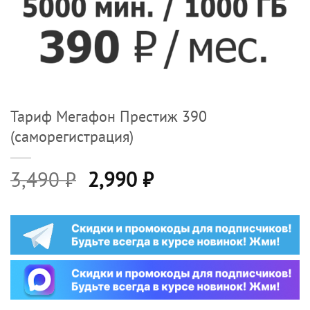
Тариф Мегафон Престиж 390
(саморегистрация)
Первоначальная
Текущая
3,490
₽
2,990
₽
цена
цена:
составляла
2,990 ₽.
3,490 ₽.