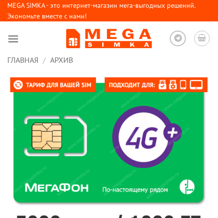
Skip
MEGA SIMKA - это интернет-магазин мега-выгодных решений.
Экономьте вместе с нами!
to
content
ГЛАВНАЯ
/
АРХИВ