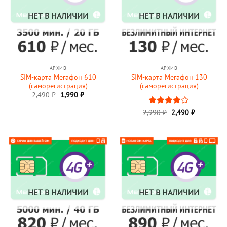
НЕТ В НАЛИЧИИ
НЕТ В НАЛИЧИИ
АРХИВ
АРХИВ
SIM-карта Мегафон 610
SIM-карта Мегафон 130
(саморегистрация)
(саморегистрация)
Первоначальная
Текущая
2,490
₽
1,990
₽
цена
цена:
составляла
1,990 ₽.
Первоначальная
Текущая
2,990
Оценка
₽
2,490
₽
2,490 ₽.
цена
цена:
4
из 5
составляла
2,490 ₽.
2,990 ₽.
НЕТ В НАЛИЧИИ
НЕТ В НАЛИЧИИ