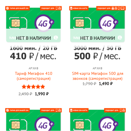
3,490 ₽.
НЕТ В НАЛИЧИИ
НЕТ В НАЛИЧИИ
АРХИВ
АРХИВ
Тариф Мегафон 410
SIM-карта Мегафон 500 для
(саморегистрация)
звонков (саморегистрация)
Первоначальная
Текущая
1,790
₽
1,490
₽
цена
цена:
составляла
1,490 ₽.
Первоначальная
Текущая
2,490
Оценка
₽
1,990
5
₽
1,790 ₽.
цена
цена:
из 5
составляла
1,990 ₽.
2,490 ₽.