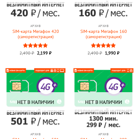
АРХИВ
АРХИВ
SIM-карта Мегафон 420
SIM-карта Мегафон 160
(саморегистрация)
(саморегистрация)
Первоначальная
Текущая
Первоначальная
Текущая
2,490
Оценка
₽
2,199
₽
2,490
Оценка
₽
1,990
5
₽
цена
цена:
цена
цена:
4.75
из 5
из 5
составляла
2,199 ₽.
составляла
1,990 ₽.
2,490 ₽.
2,490 ₽.
НЕТ В НАЛИЧИИ
НЕТ В НАЛИЧИИ
АРХИВ
АРХИВ