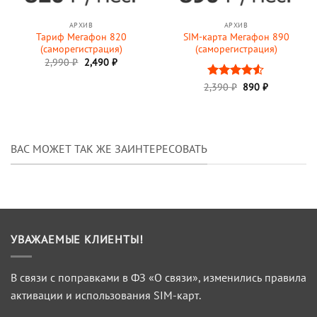
АРХИВ
АРХИВ
Тариф Мегафон 820
SIM-карта Мегафон 890
(саморегистрация)
(саморегистрация)
Первоначальная
Текущая
2,990
₽
2,490
₽
цена
цена:
составляла
2,490 ₽.
Первоначальная
Текущая
2,390
Оценка
₽
890
₽
2,990 ₽.
цена
цена:
4.5
из 5
составляла
890 ₽.
2,390 ₽.
ВАС МОЖЕТ ТАК ЖЕ ЗАИНТЕРЕСОВАТЬ
УВАЖАЕМЫЕ КЛИЕНТЫ!
В связи с поправками в ФЗ «О связи», изменились правила
активации и использования SIM-карт.