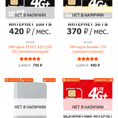
НЕТ В НАЛИЧИИ
НЕТ В НАЛИЧИИ
АРХИВ
АРХИВ
SIM-карта ТЕЛЕ2 420 (100
SIM-карта Билайн 370
ГБ) (саморегистрация)
(саморегистрация)
Первоначальная
Текущая
Первоначальная
Текущая
1,490
Оценка
₽
790
₽
1,000
Оценка
₽
490
5
₽
цена
цена:
цена
цена:
4.69
из 5
из 5
составляла
790 ₽.
составляла
490 ₽.
1,490 ₽.
1,000 ₽.
НЕТ В НАЛИЧИИ
НЕТ В НАЛИЧИИ