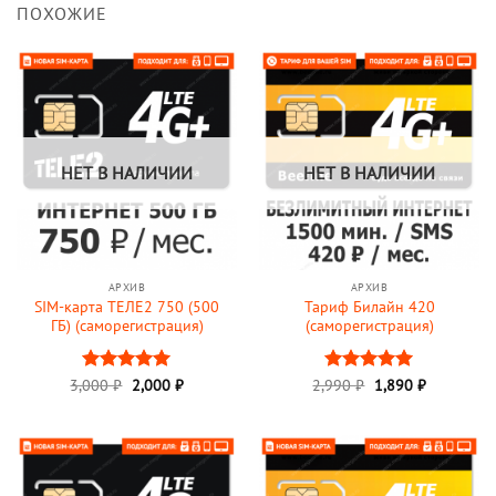
ПОХОЖИЕ
НЕТ В НАЛИЧИИ
НЕТ В НАЛИЧИИ
АРХИВ
АРХИВ
SIM-карта ТЕЛЕ2 750 (500
Тариф Билайн 420
ГБ) (саморегистрация)
(саморегистрация)
Первоначальная
Текущая
Первоначальная
Текущая
3,000
Оценка
₽
2,000
5
₽
2,990
Оценка
₽
1,890
5
₽
цена
цена:
цена
цена:
из 5
из 5
составляла
2,000 ₽.
составляла
1,890 ₽.
3,000 ₽.
2,990 ₽.