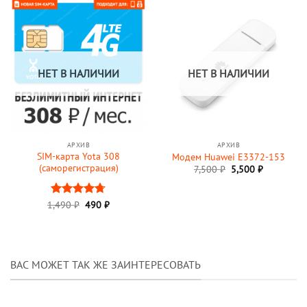
НЕТ В НАЛИЧИИ
НЕТ В НАЛИЧИИ
АРХИВ
АРХИВ
SIM-карта Yota 308
Модем Huawei E3372-153
(саморегистрация)
7,500
₽
5,500
₽
Первоначальная
Текущая
1,490
Оценка
₽
490
₽
цена
цена:
4.67
из 5
составляла
490 ₽.
1,490 ₽.
ВАС МОЖЕТ ТАК ЖЕ ЗАИНТЕРЕСОВАТЬ