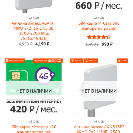
АРХИВ
АРХИВ
Антенна Антекс AGATA F
SIM-карта М-Сеть 660
MIMO 2×2 (15-17,5 dBi,
(саморегистрация)
1700-2700 МГц,
2G/3G/4G/LTE)
Первоначальная
Текущая
4,990
₽
4,190
₽
Первоначальная
Текущая
1,490
Оценка
₽
990
₽
цена
цена:
цена
цена:
4.43
из 5
составляла
4,190 ₽.
составляла
990 ₽.
4,990 ₽.
1,490 ₽.
НЕТ В НАЛИЧИИ
НЕТ В НАЛИЧИИ
АРХИВ
АРХИВ
SIM-карта Мегафон 420
Антенна Антекс AX-2513PF
(саморегистрация)
MIMO 2×2 (13dBi, 2500-