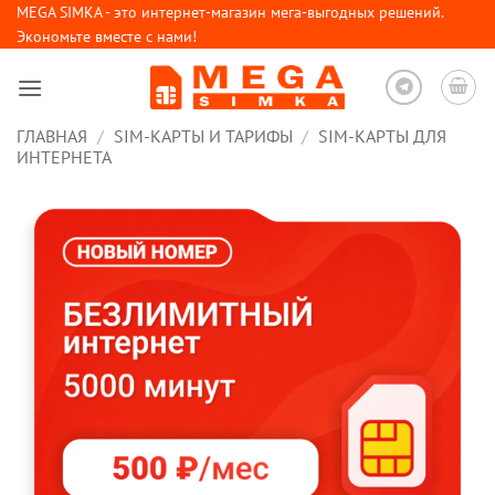
Skip
MEGA SIMKA - это интернет-магазин мега-выгодных решений.
Экономьте вместе с нами!
to
content
ГЛАВНАЯ
/
SIM-КАРТЫ И ТАРИФЫ
/
SIM-КАРТЫ ДЛЯ
ИНТЕРНЕТА