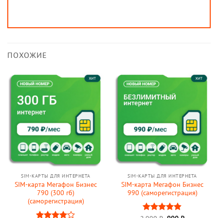
ПОХОЖИЕ
SIM-КАРТЫ ДЛЯ ИНТЕРНЕТА
SIM-КАРТЫ ДЛЯ ИНТЕРНЕТА
SIM-карта Мегафон Бизнес
SIM-карта Мегафон Бизнес
790 (300 гб)
990 (саморегистрация)
(саморегистрация)
Первоначальная
Текущая
Оценка