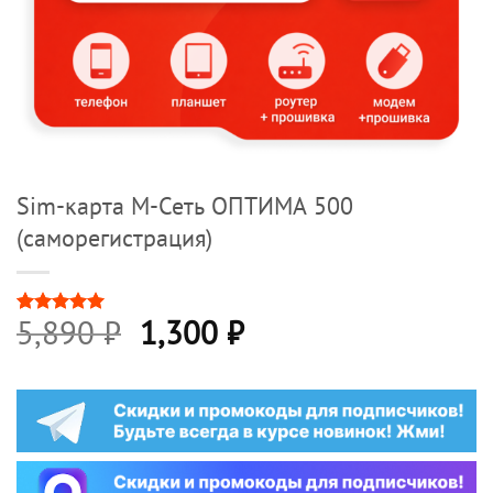
Sim-карта М-Сеть ОПТИМА 500
(саморегистрация)
Первоначальная
Текущая
5,890
₽
1,300
₽
Рейтинг
2
5
из 5 на
цена
цена:
основе
опроса
составляла
1,300 ₽.
пользователей
5,890 ₽.