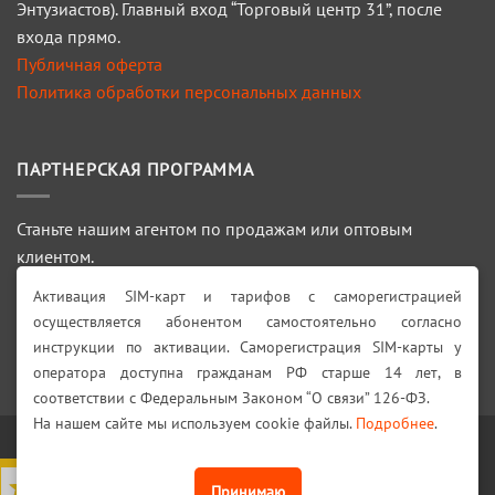
Энтузиастов). Главный вход “Торговый центр 31”, после
входа прямо.
Публичная оферта
Политика обработки персональных данных
ПАРТНЕРСКАЯ ПРОГРАММА
Станьте нашим агентом по продажам или оптовым
клиентом.
Активация SIM-карт и тарифов с саморегистрацией
ПОДРОБНЕЕ >>>
осуществляется абонентом самостоятельно согласно
инструкции по активации. Саморегистрация SIM-карты у
Искать:
оператора доступна гражданам РФ старше 14 лет, в
соответствии с Федеральным Законом “О связи” 126-ФЗ.
На нашем сайте мы используем cookie файлы.
Подробнее
.
Visa
PayPal
Stripe
MasterCard
Cash
On
4,7
из 5
Принимаю
КАТАЛОГ
АКЦИИ!
ДОСТАВКА И ОПЛАТА
ГАРАНТИИ