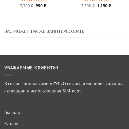
Первоначальная
Текущая
Первоначальная
Текущая
3,300
Оценка
₽
990
5
₽
3,890
Оценка
₽
1,190
5
₽
цена
цена:
цена
цена:
из 5
из 5
составляла
990 ₽.
составляла
1,190 ₽.
3,300 ₽.
3,890 ₽.
ВАС МОЖЕТ ТАК ЖЕ ЗАИНТЕРЕСОВАТЬ
УВАЖАЕМЫЕ КЛИЕНТЫ!
В связи с поправками в ФЗ «О связи», изменились правила
активации и использования SIM-карт.
Главная
Каталог