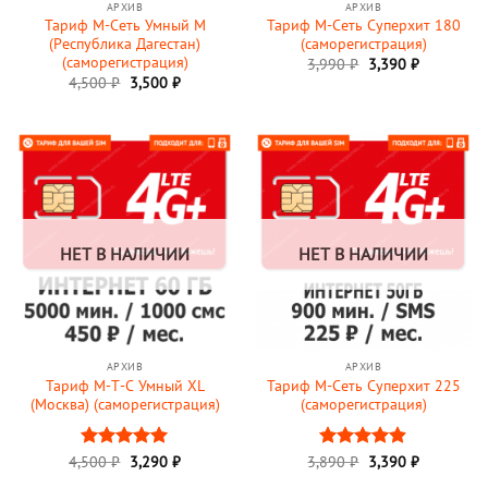
АРХИВ
АРХИВ
Тариф М-Сеть Умный M
Тариф М-Сеть Суперхит 180
(Республика Дагестан)
(саморегистрация)
(саморегистрация)
3,990
₽
3,390
₽
Первоначальная
Текущая
4,500
₽
3,500
₽
цена
цена:
составляла
3,500 ₽.
4,500 ₽.
НЕТ В НАЛИЧИИ
НЕТ В НАЛИЧИИ
АРХИВ
АРХИВ
Тариф М-Т-С Умный XL
Тариф М-Сеть Суперхит 225
(Москва) (саморегистрация)
(саморегистрация)
Первоначальная
Текущая
4,500
Оценка
₽
3,290
5
₽
3,890
Оценка
₽
3,390
₽
цена
цена:
из 5
4.89
из 5