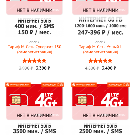
НЕТ В НАЛИЧИИ
НЕТ В НАЛИЧИИ
АРХИВ
АРХИВ
Тариф М-Сеть Суперхит 150
Тариф М-Сеть Умный L
(саморегистрация)
(саморегистрация)
Первоначальная
Текущая
3,990
Оценка
₽
3,390
₽
4,500
Оценка
₽
3,490
5
₽
цена
цена:
4.75
из 5
из 5
составляла
3,490 ₽.
4,500 ₽.
НЕТ В НАЛИЧИИ
НЕТ В НАЛИЧИИ