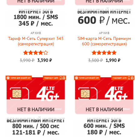
НЕТ В НАЛИЧИИ
НЕТ В НАЛИЧИИ
АРХИВ
АРХИВ
Тариф М-Сеть Суперхит 345
SIM-карта М-Сеть Премиум
(саморегистрация)
600 (саморегистрация)
Первоначальная
Текущая
3,990
Оценка
₽
3,390
₽
3,300
Оценка
₽
1,990
5
₽
цена
цена:
4
из 5
из 5
составляла
1,990 ₽.
3,300 ₽.
НЕТ В НАЛИЧИИ
НЕТ В НАЛИЧИИ