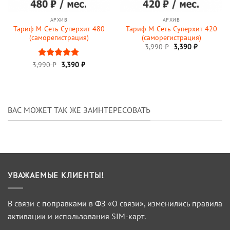
АРХИВ
АРХИВ
Тариф М-Сеть Суперхит 480
Тариф М-Сеть Суперхит 420
(саморегистрация)
(саморегистрация)
3,990
₽
3,390
₽
3,990
Оценка
₽
3,390
5
₽
из 5
ВАС МОЖЕТ ТАК ЖЕ ЗАИНТЕРЕСОВАТЬ
УВАЖАЕМЫЕ КЛИЕНТЫ!
В связи с поправками в ФЗ «О связи», изменились правила
активации и использования SIM-карт.