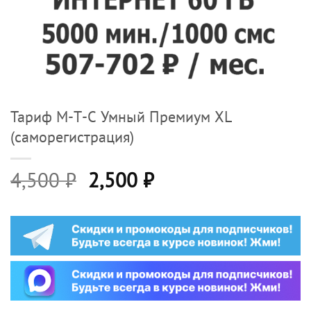
Тариф М-Т-С Умный Премиум XL
(саморегистрация)
Первоначальная
Текущая
4,500
₽
2,500
₽
цена
цена:
составляла
2,500 ₽.
4,500 ₽.