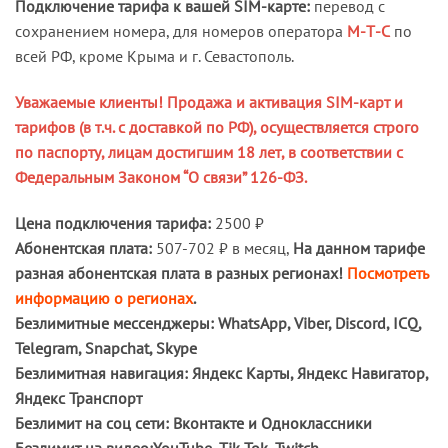
Подключение тарифа к вашей SIM-карте:
перевод с
сохранением номера, для номеров оператора
М-Т-С
по
всей РФ, кроме Крыма и г. Севастополь.
Уважаемые клиенты! Продажа и активация SIM-карт и
тарифов (в т.ч. с доставкой по РФ), осуществляется строго
по паспорту, лицам достигшим 18 лет, в соответствии с
Федеральным Законом “О связи” 126-ФЗ.
Цена подключения тарифа:
2500 ₽
Абонентская плата:
507-702 ₽ в месяц,
На данном тарифе
разная абонентская плата в разных регионах!
Посмотреть
информацию о регионах
.
Безлимитные мессенджеры: WhatsApp, Viber, Discord, ICQ,
Telegram, Snapchat, Skype
Безлимитная навигация: Яндекс Карты, Яндекс Навигатор,
Яндекс Транспорт
Безлимит на соц сети: Вконтакте и Одноклассники
Безлимит на видео:YouTube, Tik Tok, Twitch