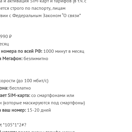
и активация SIM-карт и тарифов (в т.ч. с
ется строго по паспорту, лицам
ствии с Федеральным Законом “О связи”
990 ₽
есяц
номера по всей РФ:
1000 минут в месяц
а Мегафон:
безлимитно
орости (до 100 мбит/с)
она:
бесплатно
ает SIM-карта:
со смартфонами или
 (которые маскируются под смартфоны)
 ваш номер:
15-20 дней
:
*105*1*2#?