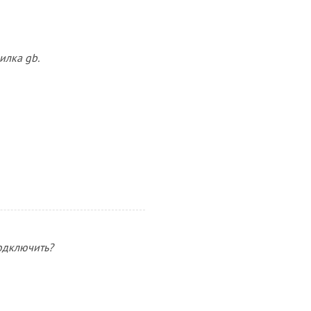
илка gb.
одключить?