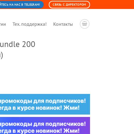
ЕСЬ НА НАС В TELEGRAM!
СВЯЗЬ С ДИРЕКТОРОМ
тии
Тех. поддержка!
Контакты
undle 200
)
льная
ущая
:
0 ₽.