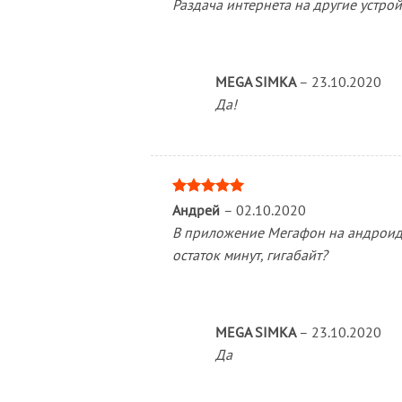
Раздача интернета на другие устро
MEGA SIMKA
–
23.10.2020
Да!
Оценка
5
Андрей
–
02.10.2020
из 5
В приложение Мегафон на андроид 
остаток минут, гигабайт?
MEGA SIMKA
–
23.10.2020
Да