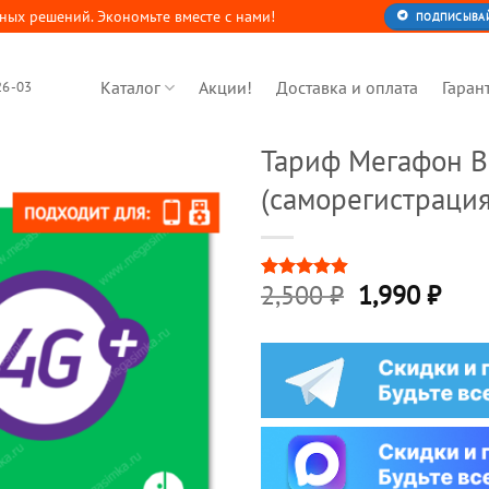
ных решений. Экономьте вместе с нами!
ПОДПИСЫВАЙТ
Каталог
Акции!
Доставка и оплата
Гаран
26-03
Тариф Мегафон B
(саморегистрация
Первонача
Тек
2,500
₽
1,990
₽
Рейтинг
8
4.88
из 5
цена
цена
на основе
составляла
1,99
опроса
пользователей
2,500 ₽.