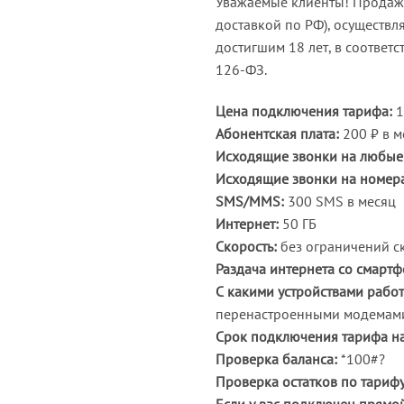
Уважаемые клиенты! Продажа 
доставкой по РФ), осуществля
достигшим 18 лет, в соответ
126-ФЗ.
Цена подключения тарифа:
1
Абонентская плата:
200 ₽ в м
Исходящие звонки на любые 
Исходящие звонки на номер
SMS/MMS:
300 SMS в месяц
Интернет:
50 ГБ
Скорость:
без ограничений ск
Раздача интернета со смартф
С какими устройствами работ
перенастроенными модемами
Срок подключения тарифа на
Проверка баланса:
*100#?
Проверка остатков по тарифу