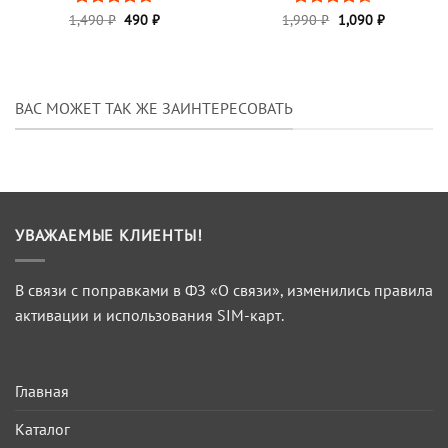
Первоначальная
Текущая
Первоначальная
Текущая
1,490
Оценка
₽
490
₽
1,990
Оценка
₽
1,090
₽
цена
цена:
цена
цена:
4.67
из 5
4.56
из 5
составляла
490 ₽.
составляла
1,090 ₽.
1,490 ₽.
1,990 ₽.
ВАС МОЖЕТ ТАК ЖЕ ЗАИНТЕРЕСОВАТЬ
УВАЖАЕМЫЕ КЛИЕНТЫ!
В связи с поправками в ФЗ «О связи», изменились правила
активации и использования SIM-карт.
Главная
Каталог