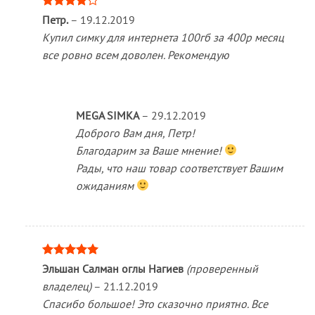
Оценка
Петр.
–
19.12.2019
4
из 5
Купил симку для интернета 100гб за 400р месяц
все ровно всем доволен. Рекомендую
MEGA SIMKA
–
29.12.2019
Доброго Вам дня, Петр!
Благодарим за Ваше мнение!
Рады, что наш товар соответствует Вашим
ожиданиям
Оценка
5
Эльшан Салман оглы Нагиев
(проверенный
из 5
владелец)
–
21.12.2019
Спасибо большое! Это сказочно приятно. Все