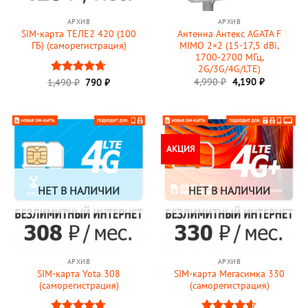
АРХИВ
АРХИВ
SIM-карта ТЕЛЕ2 420 (100
Антенна Антекс AGATA F
ГБ) (саморегистрация)
MIMO 2×2 (15-17,5 dBi,
1700-2700 МГц,
2G/3G/4G/LTE)
Первоначальная
Текущая
Первоначальная
Текущая
4,990
₽
4,190
₽
1,490
Оценка
₽
790
₽
цена
цена:
цена
цена:
4.69
из 5
составляла
4,190 ₽.
составляла
790 ₽.
4,990 ₽.
1,490 ₽.
АКЦИЯ
НЕТ В НАЛИЧИИ
НЕТ В НАЛИЧИИ
АРХИВ
АРХИВ
SIM-карта Yota 308
SIM-карта Мегасимка 330
(саморегистрация)
(саморегистрация)