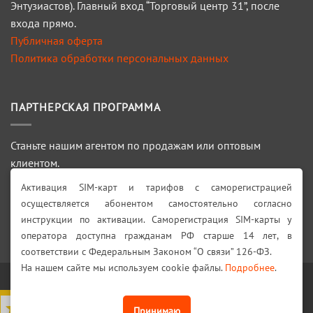
Энтузиастов). Главный вход “Торговый центр 31”, после
входа прямо.
Публичная оферта
Политика обработки персональных данных
ПАРТНЕРСКАЯ ПРОГРАММА
Станьте нашим агентом по продажам или оптовым
клиентом.
Активация SIM-карт и тарифов с саморегистрацией
ПОДРОБНЕЕ >>>
осуществляется абонентом самостоятельно согласно
инструкции по активации. Саморегистрация SIM-карты у
Искать:
оператора доступна гражданам РФ старше 14 лет, в
соответствии с Федеральным Законом “О связи” 126-ФЗ.
На нашем сайте мы используем cookie файлы.
Подробнее
.
Visa
PayPal
Stripe
MasterCard
Cash
On
4,7
из 5
Принимаю
КАТАЛОГ
АКЦИИ!
ДОСТАВКА И ОПЛАТА
ГАРАНТИИ