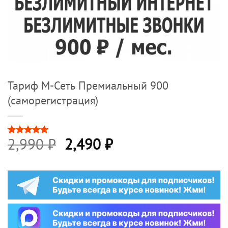
Тариф М-Сеть Премиальный 900
(саморегистрация)
Первоначальная
Текущая
2,990
₽
2,490
₽
Рейтинг
6
4.83
из 5
цена
цена:
на основе
опроса
составляла
2,490 ₽.
пользователей
2,990 ₽.