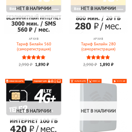
НЕТ В НАЛИЧИИ
НЕТ В НАЛИЧИИ
АРХИВ
АРХИВ
Тариф Билайн 560
Тариф Билайн 280
(саморегистрация)
(саморегистрация)
Первоначальная
Текущая
Первоначальная
Текущая
2,990
Оценка
₽
1,890
5
₽
2,990
Оценка
₽
1,890
₽
цена
цена:
цена
цена:
из 5
4.8
из 5
составляла
1,890 ₽.
составляла
1,890 ₽.
2,990 ₽.
2,990 ₽.
НЕТ В НАЛИЧИИ
НЕТ В НАЛИЧИИ