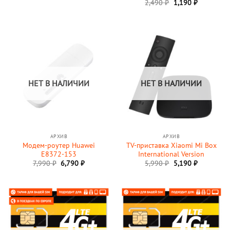
Первоначальная
Текущая
2,490
Оценка
₽
1,190
₽
2,990 ₽.
цена
цена:
4.88
из 5
составляла
1,190 ₽.
2,490 ₽.
НЕТ В НАЛИЧИИ
НЕТ В НАЛИЧИИ
АРХИВ
АРХИВ
Модем-роутер Huawei
TV-приставка Xiaomi Mi Box
E8372-153
International Version
Первоначальная
Текущая
7,990
₽
6,790
₽
5,990
₽
5,190
₽
цена
цена:
составляла
5,190 ₽.
5,990 ₽.