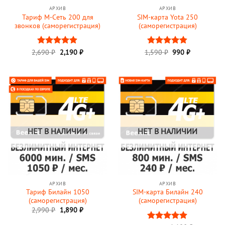
АРХИВ
АРХИВ
Тариф М-Сеть 200 для
SIM-карта Yota 250
звонков (саморегистрация)
(саморегистрация)
Первоначальная
Текущая
Первоначальная
Текущая
2,690
Оценка
₽
2,190
₽
1,590
Оценка
₽
990
₽
цена
цена:
цена
цена:
4.88
из 5
4.84
из 5
составляла
2,190 ₽.
составляла
990 ₽.
2,690 ₽.
1,590 ₽.
НЕТ В НАЛИЧИИ
НЕТ В НАЛИЧИИ
АРХИВ
АРХИВ
Тариф Билайн 1050
SIM-карта Билайн 240
(саморегистрация)
(саморегистрация)
Первоначальная
Текущая
2,990
₽
1,890
₽
цена
цена:
составляла
1,890 ₽.