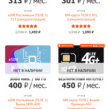
АРХИВ
АРХИВ
eSIM Ростелеком (ТЕЛЕ 2)
SIM-карта ТЕЛЕ2 301
313 (саморегистрация)
(саморегистрация)
Первоначальная
Текущая
Первоначальная
Текущая
2,990
Оценка
₽
1,490
5
₽
1,990
Оценка
₽
1,090
5
₽
цена
цена:
цена
цена:
из 5
из 5
составляла
1,490 ₽.
составляла
1,090 ₽.
2,990 ₽.
1,990 ₽.
НЕТ В НАЛИЧИИ
НЕТ В НАЛИЧИИ
АРХИВ
АРХИВ
eSIM Ростелеком (ТЕЛЕ 2)
SIM-карта ТЕЛЕ2 Бизнес
Вызов NEW 400
Премиум 450
(саморегистрация)
(саморегистрация)