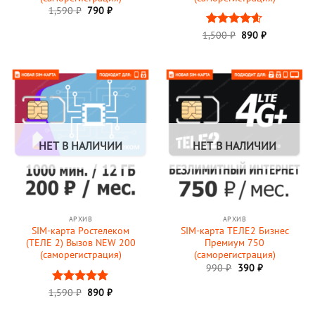
Первоначальная
Текущая
1,590
₽
790
₽
цена
цена:
составляла
790 ₽.
Первоначальная
Текущая
1,500
Оценка
₽
890
₽
1,590 ₽.
цена
цена:
4.6
из 5
составляла
890 ₽.
1,500 ₽.
НЕТ В НАЛИЧИИ
НЕТ В НАЛИЧИИ
АРХИВ
АРХИВ
SIM-карта Ростелеком
SIM-карта ТЕЛЕ2 Бизнес
(ТЕЛЕ 2) Вызов NEW 200
Премиум 750
(саморегистрация)
(саморегистрация)
Первоначальная
Текущая
990
₽
390
₽
цена
цена:
составляла
390 ₽.
Первоначальная
Текущая
1,590
Оценка
₽
890
5
₽
990 ₽.
цена
цена:
из 5
составляла
890 ₽.