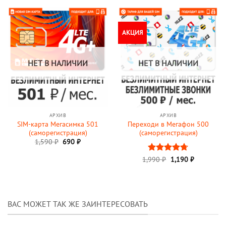
1,590 ₽.
АКЦИЯ
НЕТ В НАЛИЧИИ
НЕТ В НАЛИЧИИ
АРХИВ
АРХИВ
SIM-карта Мегасимка 501
Переходи в Мегафон 500
(саморегистрация)
(саморегистрация)
Первоначальная
Текущая
1,590
₽
690
₽
цена
цена:
составляла
690 ₽.
Первоначальная
Текущая
1,990
Оценка
₽
1,190
₽
1,590 ₽.
цена
цена:
4.67
из 5
составляла
1,190 ₽.
1,990 ₽.
ВАС МОЖЕТ ТАК ЖЕ ЗАИНТЕРЕСОВАТЬ