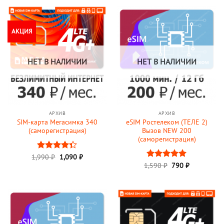
АКЦИЯ
НЕТ В НАЛИЧИИ
НЕТ В НАЛИЧИИ
АРХИВ
АРХИВ
SIM-карта Мегасимка 340
eSIM Ростелеком (ТЕЛЕ 2)
(саморегистрация)
Вызов NEW 200
(саморегистрация)
Первоначальная
Текущая
1,990
Оценка
₽
1,090
₽
цена
цена:
4.34
из 5
Первоначальная
Текущая
1,590
Оценка
₽
790
5
₽
составляла
1,090 ₽.
цена
цена:
из 5
1,990 ₽.
составляла
790 ₽.
1,590 ₽.