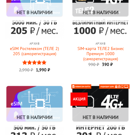
НЕТ В НАЛИЧИИ
НЕТ В НАЛИЧИИ
АРХИВ
АРХИВ
eSIM Ростелеком (ТЕЛЕ 2)
SIM-карта ТЕЛЕ2 Бизнес
205 (саморегистрация)
Премиум 1000
(саморегистрация)
Первоначальная
Текущая
990
₽
390
₽
цена
цена:
Первоначальная
Текущая
2,990
Оценка
₽
1,990
5
₽
составляла
390 ₽.
цена
цена:
из 5
990 ₽.
составляла
1,990 ₽.
2,990 ₽.
АКЦИЯ
НЕТ В НАЛИЧИИ
НЕТ В НАЛИЧИИ