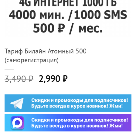
Тариф Билайн Атомный 500
(саморегистрация)
Первоначальная
Текущая
3,490
₽
2,990
₽
цена
цена:
составляла
2,990 ₽.
3,490 ₽.