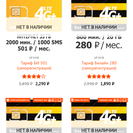
НЕТ В НАЛИЧИИ
НЕТ В НАЛИЧИИ
АРХИВ
АРХИВ
Тариф БИ 501
Тариф Билайн 280
(саморегистрация)
(саморегистрация)
Первоначальная
Текущая
Первоначальная
Текущая
3,490
Оценка
₽
2,290
₽
2,990
Оценка
₽
1,890
₽
цена
цена:
цена
цена:
4
из 5
4.8
из 5
составляла
2,290 ₽.
составляла
1,890 ₽.
3,490 ₽.
2,990 ₽.
НЕТ В НАЛИЧИИ
НЕТ В НАЛИЧИИ