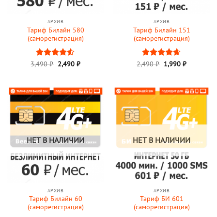
АРХИВ
АРХИВ
Тариф Билайн 580
Тариф Билайн 151
(саморегистрация)
(саморегистрация)
Первоначальная
Текущая
Первоначальная
Текущая
3,490
Оценка
₽
2,490
₽
2,490
Оценка
₽
1,990
₽
цена
цена:
цена
цена:
4.5
из 5
4.61
из 5
составляла
2,490 ₽.
составляла
1,990 ₽.
3,490 ₽.
2,490 ₽.
НЕТ В НАЛИЧИИ
НЕТ В НАЛИЧИИ
АРХИВ
АРХИВ
Тариф Билайн 60
Тариф БИ 601
(саморегистрация)
(саморегистрация)