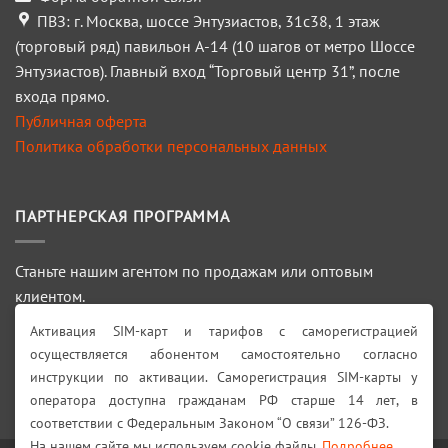
ПВЗ: г. Москва, шоссе Энтузиастов, 31с38, 1 этаж
(торговый ряд) павильон А-14 (10 шагов от метро Шоссе
Энтузиастов). Главный вход “Торговый центр 31”, после
входа прямо.
Публичная оферта
Политика обработки персональных данных
ПАРТНЕРСКАЯ ПРОГРАММА
Станьте нашим агентом по продажам или оптовым
клиентом.
Активация SIM-карт и тарифов с саморегистрацией
ПОДРОБНЕЕ >>>
осуществляется абонентом самостоятельно согласно
инструкции по активации. Саморегистрация SIM-карты у
Искать:
оператора доступна гражданам РФ старше 14 лет, в
соответствии с Федеральным Законом “О связи” 126-ФЗ.
На нашем сайте мы используем cookie файлы.
Подробнее
.