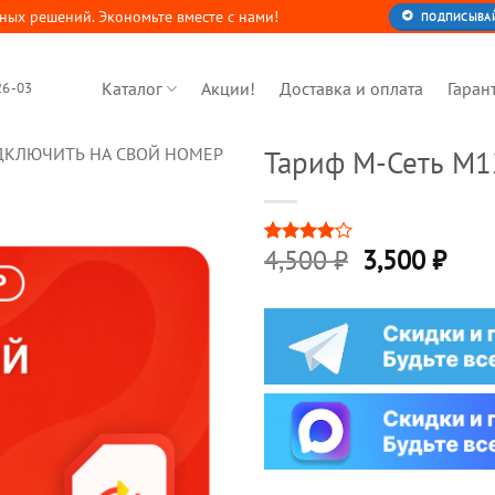
ных решений. Экономьте вместе с нами!
ПОДПИСЫВАЙТ
Каталог
Акции!
Доставка и оплата
Гаран
26-03
ДКЛЮЧИТЬ НА СВОЙ НОМЕР
Тариф М-Сеть M1
Первонача
Тек
4,500
₽
3,500
₽
Рейтинг
2
4
из 5
цена
цена
на
составляла
3,50
основе
опроса
4,500 ₽.
пользователей