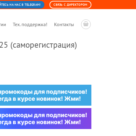
ЕСЬ НА НАС В TELEGRAM!
СВЯЗЬ С ДИРЕКТОРОМ
тии
Тех. поддержка!
Контакты
25 (саморегистрация)
льная
ущая
:
0 ₽.