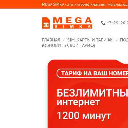
Skip
MEGA SIMKA - это интернет-магазин мега-выгод
to
content
+7 495 120-
ГЛАВНАЯ
/
SIM-КАРТЫ И ТАРИФЫ
/
ПО
(ОБНОВИТЬ СВОЙ ТАРИФ)