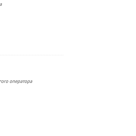
а
гого оператора