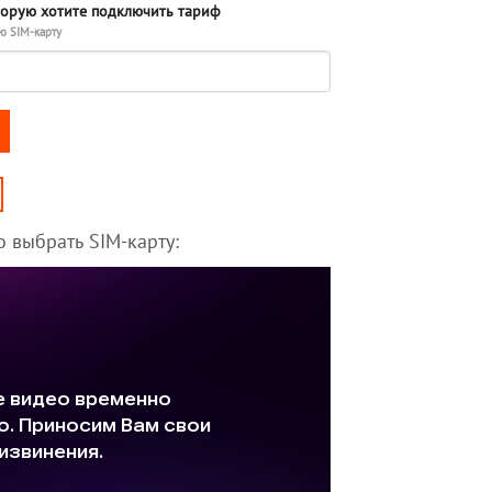
торую хотите подключить тариф
ю SIM-карту
 M125 (саморегистрация)
 выбрать SIM-карту: