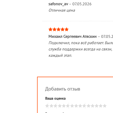
Оценка
5
safonov_av
–
07.05.2026
из 5
Отличная цена
Оценка
5
Михаил Сергеевич Атяскин
–
07.05.
из 5
Подключил, пока всë работает. Был
служба поддержки всегда на связи,
каждый этап.
Добавить отзыв
Ваша оценка