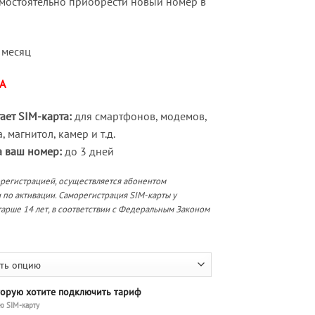
мостоятельно приобрести новый номер в
 месяц
А
ает SIM-карта:
для смартфонов, модемов,
 магнитол, камер и т.д.
а ваш номер:
до 3 дней
орегистрацией, осуществляется абонентом
 по активации. Саморегистрация SIM-карты у
арше 14 лет, в соответствии с Федеральным Законом
торую хотите подключить тариф
ю SIM-карту