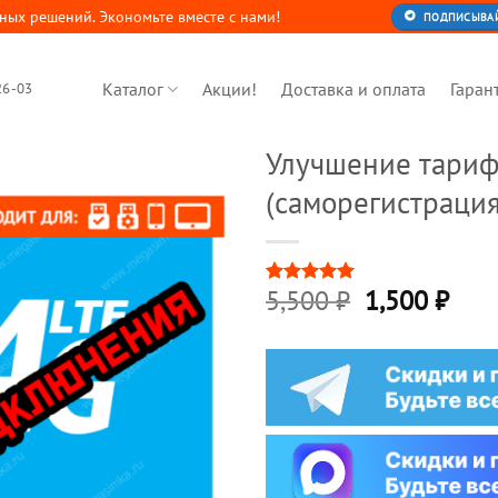
ных решений. Экономьте вместе с нами!
ПОДПИСЫВАЙТ
Каталог
Акции!
Доставка и оплата
Гаран
26-03
Улучшение тариф
(саморегистрация
5,500
₽
1,500
₽
Рейтинг
4
5
из 5 на
основе
опроса
пользователей