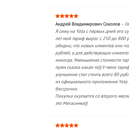
Оценка
5
Андрей Владимирович Соколов
–
0
из 5
Я сижу на Yota с первых дней его с
лет мой тариф вырос с 250 до 800 р
обидно, что новых клиентов они по
рублей, а для действующих клиенто
никогда. Уменьшение стоимости тар
прям сказка какая-то)) У меня тари
улучшения стал стоить всего 80 ру
из официального приложения Yota 
бессрочно.
Покупка окупается со второго меся
это Мегасимке))