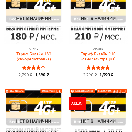
НЕТ В НАЛИЧИИ
НЕТ В НАЛИЧИИ
АРХИВ
АРХИВ
Тариф Билайн 180
Тариф Билайн 210
(саморегистрация)
(саморегистрация)
Первоначальная
Текущая
Первоначальная
Текущая
2,790
Оценка
₽
1,690
₽
2,790
Оценка
₽
1,390
₽
цена
цена:
цена
цена:
4.2
из 5
4.83
из 5
составляла
1,690 ₽.
составляла
1,390 ₽.
2,790 ₽.
2,790 ₽.
АКЦИЯ
НЕТ В НАЛИЧИИ
НЕТ В НАЛИЧИИ