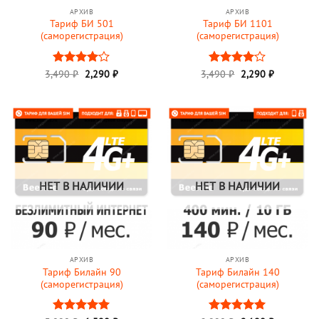
АРХИВ
АРХИВ
Тариф БИ 501
Тариф БИ 1101
(саморегистрация)
(саморегистрация)
Первоначальная
Текущая
Первоначальная
Текущая
3,490
Оценка
₽
2,290
₽
3,490
Оценка
₽
2,290
₽
цена
цена:
цена
цена:
4
из 5
4
из 5
составляла
2,290 ₽.
составляла
2,290 ₽.
3,490 ₽.
3,490 ₽.
НЕТ В НАЛИЧИИ
НЕТ В НАЛИЧИИ
АРХИВ
АРХИВ
Тариф Билайн 90
Тариф Билайн 140
(саморегистрация)
(саморегистрация)