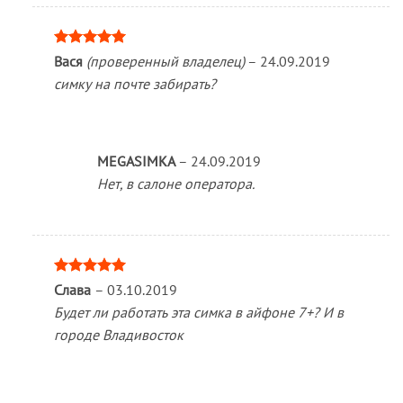
Оценка
5
Вася
(проверенный владелец)
–
24.09.2019
из 5
симку на почте забирать?
MEGASIMKA
–
24.09.2019
Нет, в салоне оператора.
Оценка
5
Слава
–
03.10.2019
из 5
Будет ли работать эта симка в айфоне 7+? И в
городе Владивосток