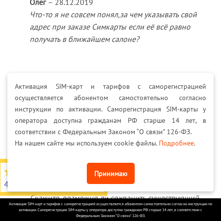
Олег
–
28.12.2019
Что-то я не совсем понял,за чем указывать свой
адрес при заказе Симкарты если её всё равно
получать в ближайшем салоне?
MEGA SIMKA
–
07.01.2020
Активация SIM-карт и тарифов с саморегистрацией
Добрый день, Олег!
осуществляется абонентом самостоятельно согласно
Форма необходима для заполнения тем,
инструкции по активации. Саморегистрация SIM-карты у
кто заказывает сим-карты с доставкой.
оператора доступна гражданам РФ старше 14 лет, в
Если Вас это смущает, можете внести в них
соответствии с Федеральным Законом “О связи” 126-ФЗ.
неактуальную информацию.
На нашем сайте мы используем cookie файлы.
Подробнее
.
4,7
из 5
Принимаю
4566 отзывов на Яндекс
Алексей
–
09.01.2020
Скажите, возможно ли сохранить существующий
Активация SIM-карт и тарифов с саморегистрацией осуществляется абонентом самостоятельно согласно инструкции по
телефонный номер билайн?
активации. Саморегистрация SIM-карты у оператора доступна гражданам РФ старше 14 лет, в соответствии с
Федеральным Законом “О связи” 126-ФЗ.