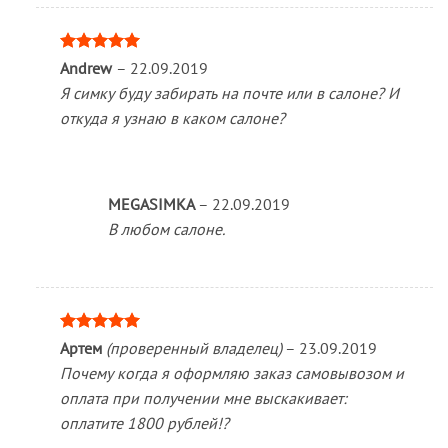
Оценка
5
Andrew
–
22.09.2019
из 5
Я симку буду забирать на почте или в салоне? И
откуда я узнаю в каком салоне?
MEGASIMKA
–
22.09.2019
В любом салоне.
Оценка
5
Артем
(проверенный владелец)
–
23.09.2019
из 5
Почему когда я оформляю заказ самовывозом и
оплата при получении мне выскакивает:
оплатите 1800 рублей!?