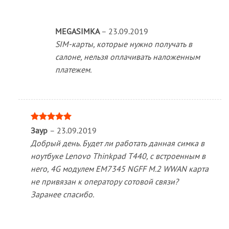
MEGASIMKA
–
23.09.2019
SIM-карты, которые нужно получать в
салоне, нельзя оплачивать наложенным
платежем.
Оценка
5
Заур
–
23.09.2019
из 5
Добрый день. Будет ли работать данная симка в
ноутбуке Lenovo Thinkpad T440, с встроенным в
него, 4G модулем EM7345 NGFF M.2 WWAN карта
не привязан к оператору сотовой связи?
Заранее спасибо.