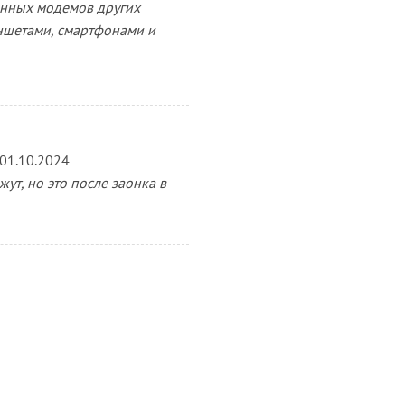
енных модемов других
аншетами, смартфонами и
01.10.2024
ут, но это после заонка в