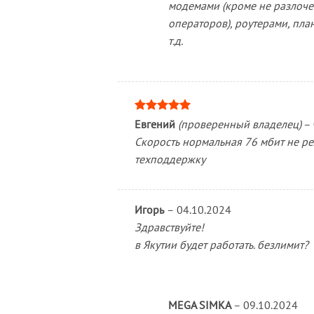
модемами (кроме не разлоч
операторов), роутерами, пл
т.д.
Оценка
5
Евгений
(проверенный владелец)
–
из 5
Скорость нормальная 76 мбит не реж
техподдержку
Игорь
–
04.10.2024
Здравствуйте!
в Якутии будет работать. безлимит?
MEGA SIMKA
–
09.10.2024