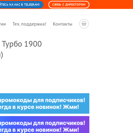
ЕСЬ НА НАС В TELEGRAM!
СВЯЗЬ С ДИРЕКТОРОМ
тии
Тех. поддержка!
Контакты
 Турбо 1900
)
льная
ущая
:
0 ₽.