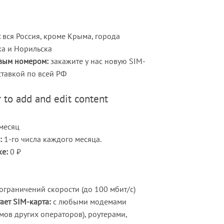
:
вся Россия, кроме Крыма, города
ка и
Норильска
овым номером:
закажите у нас новую SIM-
ставкой по всей РФ
 to add and edit content
месяц
:
1-го числа каждого месяца.
ке:
0 ₽
ограничений скорости (до 100 мбит/с)
ает SIM-карта:
с любыми модемами
ов других операторов), роутерами,