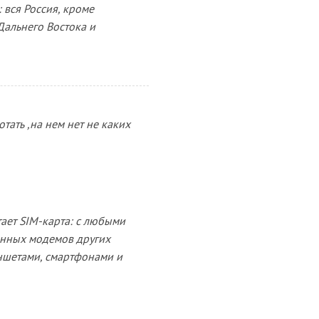
 вся Россия, кроме
Дальнего Востока и
тать ,на нем нет не каких
ает SIM-карта: с любыми
енных модемов других
аншетами, смартфонами и