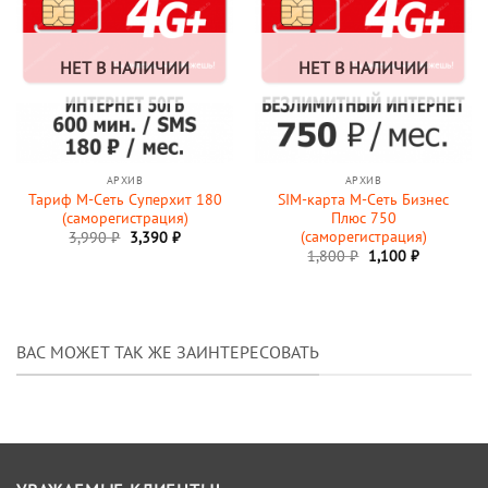
НЕТ В НАЛИЧИИ
НЕТ В НАЛИЧИИ
АРХИВ
АРХИВ
Тариф М-Сеть Суперхит 180
SIM-карта М-Сеть Бизнес
(саморегистрация)
Плюс 750
(саморегистрация)
3,990
₽
3,390
₽
Первоначальная
Текущая
1,800
₽
1,100
₽
цена
цена:
составляла
1,100 ₽.
1,800 ₽.
ВАС МОЖЕТ ТАК ЖЕ ЗАИНТЕРЕСОВАТЬ