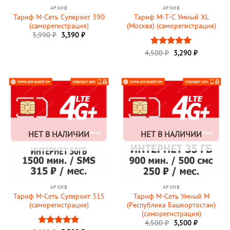
АРХИВ
АРХИВ
Тариф М-Сеть Суперхит 390
Тариф М-Т-С Умный XL
(саморегистрация)
(Москва) (саморегистрация)
3,990
₽
3,390
₽
Первоначальная
Текущая
4,500
Оценка
₽
3,290
5
₽
цена
цена:
из 5
составляла
3,290 ₽.
4,500 ₽.
НЕТ В НАЛИЧИИ
НЕТ В НАЛИЧИИ
АРХИВ
АРХИВ
Тариф М-Сеть Суперхит 315
Тариф М-Сеть Умный M
(саморегистрация)
(Республика Башкортостан)
(саморегистрация)
Первоначальная
Текущая
4,500
₽
3,500
₽
цена
цена: