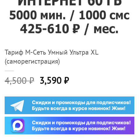
Тариф М-Сеть Умный Ультра XL
(саморегистрация)
Первоначальная
Текущая
4,500
₽
3,590
₽
цена
цена:
составляла
3,590 ₽.
4,500 ₽.