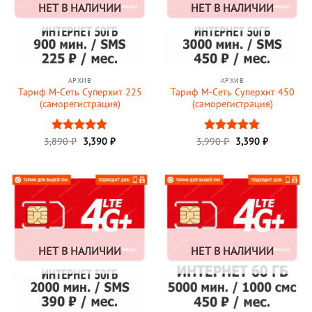
НЕТ В НАЛИЧИИ
НЕТ В НАЛИЧИИ
АРХИВ
АРХИВ
Тариф М-Сеть Суперхит 225
Тариф М-Сеть Суперхит 450
(саморегистрация)
(саморегистрация)
3,890
Оценка
₽
3,390
₽
3,990
Оценка
₽
3,390
5
₽
4.89
из 5
из 5
НЕТ В НАЛИЧИИ
НЕТ В НАЛИЧИИ