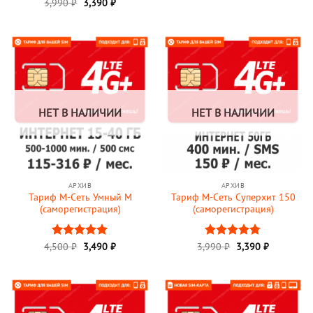
3,990
Оценка
₽
3,390
₽
составляла
3,500 ₽.
4.9
из 5
4,500 ₽.
НЕТ В НАЛИЧИИ
НЕТ В НАЛИЧИИ
АРХИВ
АРХИВ
Тариф М-Сеть Умный M
Тариф М-Сеть Суперхит 150
(саморегистрация)
(саморегистрация)
Первоначальная
Текущая
4,500
Оценка
₽
3,490
5
₽
3,990
Оценка
₽
3,390
₽
цена
цена:
из 5
4.75
из 5
составляла
3,490 ₽.
4,500 ₽.