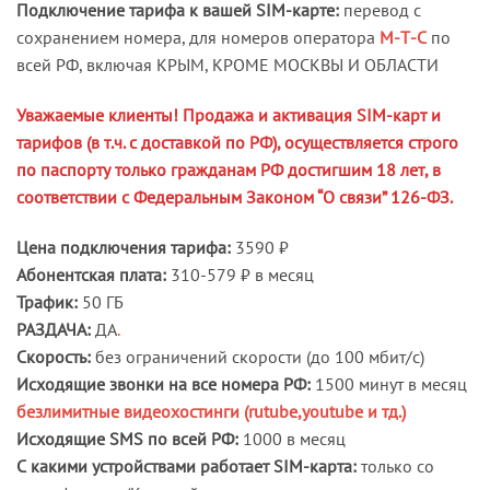
Подключение тарифа к вашей SIM-карте:
перевод с
сохранением номера, для номеров оператора
М-Т-С
по
всей РФ, включая КРЫМ, КРОМЕ МОСКВЫ И ОБЛАСТИ
Уважаемые клиенты! Продажа и активация SIM-карт и
тарифов (в т.ч. с доставкой по РФ), осуществляется строго
по паспорту только гражданам РФ достигшим 18 лет, в
соответствии с Федеральным Законом “О связи” 126-ФЗ.
Цена подключения тарифа:
3590 ₽
Абонентская плата:
310-579 ₽ в месяц
Трафик:
50 ГБ
РАЗДАЧА:
ДА
.
Скорость:
без ограничений скорости (до 100 мбит/с)
Исходящие звонки на все номера РФ:
1500 минут в месяц
безлимитные видеохостинги (rutube,youtube и тд.)
Исходящие SMS по всей РФ:
1000 в месяц
С какими устройствами работает SIM-карта:
только со