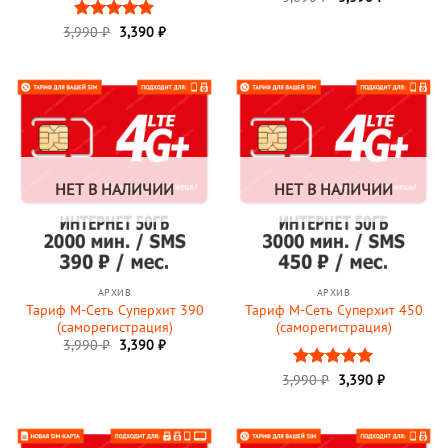
3,990
Оценка
₽
3,390
₽
4.9
из 5
НЕТ В НАЛИЧИИ
НЕТ В НАЛИЧИИ
АРХИВ
АРХИВ
Тариф М-Сеть Суперхит 390
Тариф М-Сеть Суперхит 450
(саморегистрация)
(саморегистрация)
3,990
₽
3,390
₽
3,990
Оценка
₽
3,390
5
₽
из 5