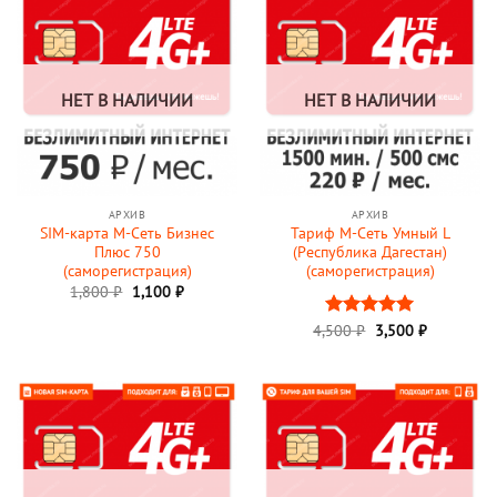
НЕТ В НАЛИЧИИ
НЕТ В НАЛИЧИИ
АРХИВ
АРХИВ
SIM-карта М-Сеть Бизнес
Тариф М-Сеть Умный L
Плюс 750
(Республика Дагестан)
(саморегистрация)
(саморегистрация)
Первоначальная
Текущая
1,800
₽
1,100
₽
цена
цена:
составляла
1,100 ₽.
Первоначальная
Текущая
4,500
Оценка
₽
3,500
5
₽
1,800 ₽.
цена
цена:
из 5
составляла
3,500 ₽.
4,500 ₽.