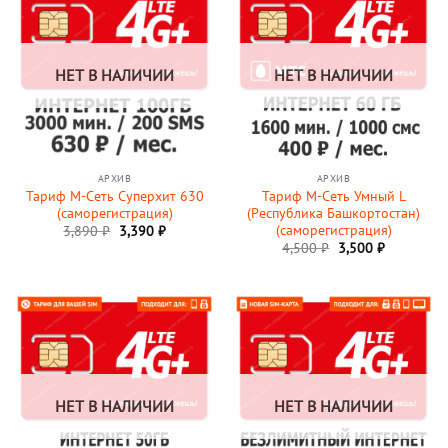
НЕТ В НАЛИЧИИ
НЕТ В НАЛИЧИИ
АРХИВ
АРХИВ
Тариф М-Сеть Суперхит 630
Тариф М-Сеть Умный L
(саморегистрация)
(Республика Башкортостан)
(саморегистрация)
3,890
₽
3,390
₽
Первоначальная
Текущая
4,500
₽
3,500
₽
цена
цена:
составляла
3,500 ₽.
4,500 ₽.
НЕТ В НАЛИЧИИ
НЕТ В НАЛИЧИИ