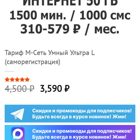
Тариф М-Сеть Умный Ультра L
(саморегистрация)
Первоначальная
Текущая
4,500
₽
3,590
₽
Рейтинг
2
5
из 5 на
цена
цена:
основе
опроса
составляла
3,590 ₽.
пользователей
4,500 ₽.