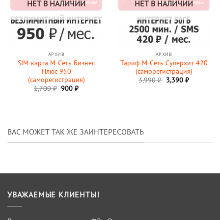
НЕТ В НАЛИЧИИ
НЕТ В НАЛИЧИИ
АРХИВ
АРХИВ
SIM-карта М-Сеть Бизнес
Тариф М-Сеть Суперхит 420
Плюс 950
(саморегистрация)
(саморегистрация)
3,990
₽
3,390
₽
Первоначальная
Текущая
1,700
₽
900
₽
цена
цена:
составляла
900 ₽.
1,700 ₽.
ВАС МОЖЕТ ТАК ЖЕ ЗАИНТЕРЕСОВАТЬ
УВАЖАЕМЫЕ КЛИЕНТЫ!