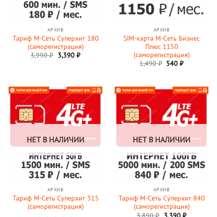
АРХИВ
АРХИВ
Тариф М-Сеть Суперхит 180
SIM-карта М-Сеть Бизнес
(саморегистрация)
Плюс 1150
(саморегистрация)
3,990
₽
3,390
₽
Первоначальная
Текущая
1,490
₽
540
₽
цена
цена:
составляла
540 ₽.
1,490 ₽.
НЕТ В НАЛИЧИИ
НЕТ В НАЛИЧИИ
АРХИВ
АРХИВ
Тариф М-Сеть Суперхит 315
Тариф М-Сеть Суперхит 840
(саморегистрация)
(саморегистрация)
3,890
₽
3,390
₽