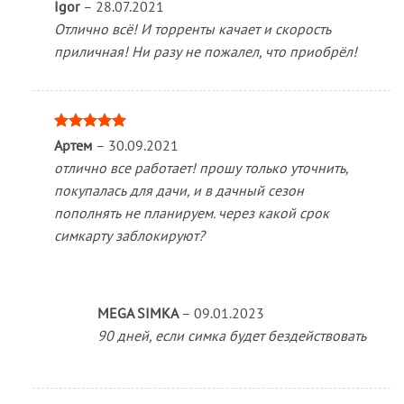
Igor
–
28.07.2021
Отлично всё! И торренты качает и скорость
приличная! Ни разу не пожалел, что приобрёл!
Оценка
5
Артем
–
30.09.2021
из 5
отлично все работает! прошу только уточнить,
покупалась для дачи, и в дачный сезон
пополнять не планируем. через какой срок
симкарту заблокируют?
MEGA SIMKA
–
09.01.2023
90 дней, если симка будет бездействовать