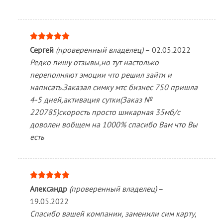
Оценка
5
Сергей
(проверенный владелец)
–
02.05.2022
из 5
Редко пишу отзывы,но тут настолько
переполняют эмоции что решил зайти и
написать.Заказал симку мтс бизнес 750 пришла
4-5 дней,активация сутки(Заказ №
220785)скорость просто шикарная 35мб/с
доволен вобщем на 1000% спасибо Вам что Вы
есть
Оценка
5
Александр
(проверенный владелец)
–
из 5
19.05.2022
Спасибо вашей компании, заменили сим карту,