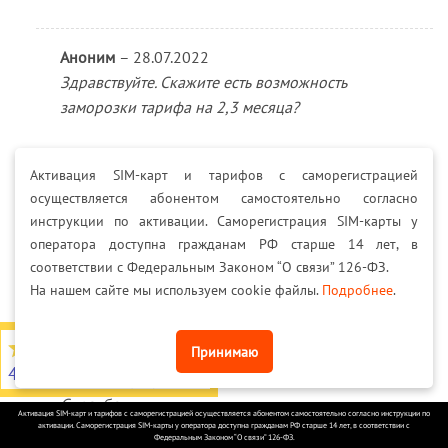
Аноним
–
28.07.2022
Здравствуйте. Скажите есть возможность
заморозки тарифа на 2,3 месяца?
Активация SIM-карт и тарифов с саморегистрацией
MEGA SIMKA
–
18.01.2023
осуществляется абонентом самостоятельно согласно
После 90 дней бездействия сим-карта
инструкции по активации. Саморегистрация SIM-карты у
блокируется
оператора доступна гражданам РФ старше 14 лет, в
соответствии с Федеральным Законом “О связи” 126-ФЗ.
На нашем сайте мы используем cookie файлы.
Подробнее
.
Аноним
–
01.08.2022
4,7
из 5
Принимаю
Подскажите, есть ли органичения в 330 Гб/месяц
4566 отзывов на Яндекс
на этом тарифе?
Спасибо.
Активация SIM-карт и тарифов с саморегистрацией осуществляется абонентом самостоятельно согласно инструкции по
активации. Саморегистрация SIM-карты у оператора доступна гражданам РФ старше 14 лет, в соответствии с
Федеральным Законом “О связи” 126-ФЗ.