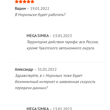
Оценка
5
Вадим
–
19.01.2022
из 5
В Норильске будет работать?
MEGA SIMKA
–
13.01.2023
Территория действия тарифа: вся Россия,
кроме Чукотского автономного округа.
Александр
–
31.01.2022
Здравствуйте, в г. Норильск тоже будет
безлимитный интернет и заявленная скорость
передачи данных?
MEGA SIMKA
–
13.01.2023