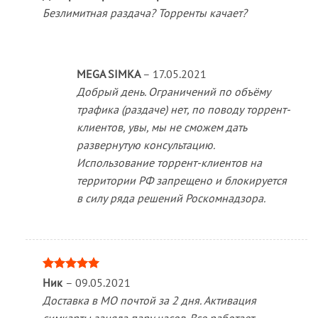
из 5
Безлимитная раздача? Торренты качает?
MEGA SIMKA
–
17.05.2021
Добрый день. Ограничений по объёму
трафика (раздаче) нет, по поводу торрент-
клиентов, увы, мы не сможем дать
развернутую консультацию.
Использование торрент-клиентов на
территории РФ запрещено и блокируется
в силу ряда решений Роскомнадзора.
Оценка
5
Ник
–
09.05.2021
из 5
Доставка в МО почтой за 2 дня. Активация
симкарты заняла пару часов. Все работает