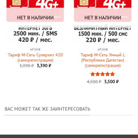
НЕТ В НАЛИЧИИ
НЕТ В НАЛИЧИИ
АРХИВ
АРХИВ
Тариф М-Сеть Суперхит 420
Тариф М-Сеть Умный L
(саморегистрация)
(Республика Дагестан)
(саморегистрация)
3,990
₽
3,390
₽
Первоначальная
Текущая
4,500
Оценка
₽
3,500
5
₽
цена
цена:
из 5
составляла
3,500 ₽.
4,500 ₽.
ВАС МОЖЕТ ТАК ЖЕ ЗАИНТЕРЕСОВАТЬ