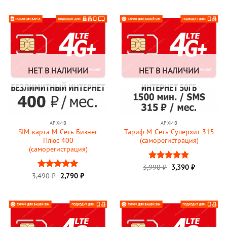
составляла
3,500 ₽.
4,500 ₽.
НЕТ В НАЛИЧИИ
НЕТ В НАЛИЧИИ
АРХИВ
АРХИВ
SIM-карта М-Сеть Бизнес
Тариф М-Сеть Суперхит 315
Плюс 400
(саморегистрация)
(саморегистрация)
3,990
Оценка
₽
3,390
₽
Первоначальная
Текущая
4.9
из 5
3,490
Оценка
₽
2,790
5
₽
цена
цена:
из 5
составляла
2,790 ₽.
3,490 ₽.