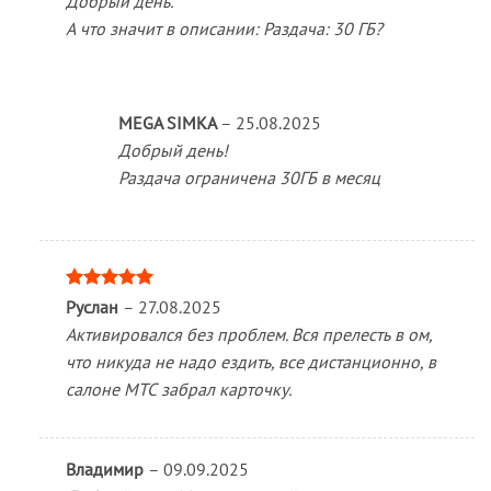
Добрый день.
А что значит в описании: Раздача: 30 ГБ?
MEGA SIMKA
–
25.08.2025
Добрый день!
Раздача ограничена 30ГБ в месяц
Оценка
5
Руслан
–
27.08.2025
из 5
Активировался без проблем. Вся прелесть в ом,
что никуда не надо ездить, все дистанционно, в
салоне МТС забрал карточку.
Владимир
–
09.09.2025