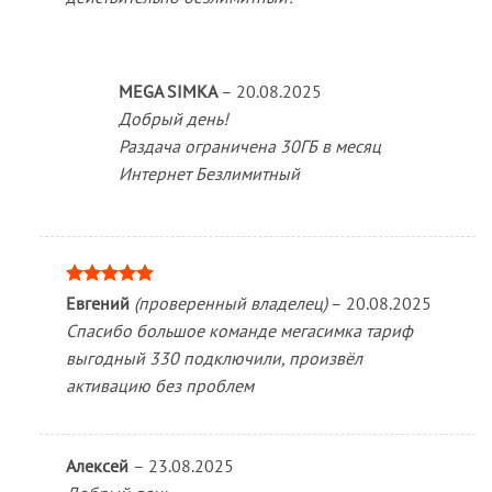
MEGA SIMKA
–
20.08.2025
Добрый день!
Раздача ограничена 30ГБ в месяц
Интернет Безлимитный
Оценка
5
Евгений
(проверенный владелец)
–
20.08.2025
из 5
Спасибо большое команде мегасимка тариф
выгодный 330 подключили, произвёл
активацию без проблем
Алексей
–
23.08.2025