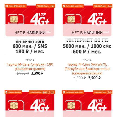
НЕТ В НАЛИЧИИ
НЕТ В НАЛИЧИИ
АРХИВ
АРХИВ
Тариф М-Сеть Суперхит 180
Тариф М-Сеть Умный XL
(саморегистрация)
(Республика Башкортостан)
(саморегистрация)
3,990
₽
3,390
₽
Первоначальная
Текущая
4,500
₽
3,500
₽
цена
цена:
составляла
3,500 ₽.
4,500 ₽.