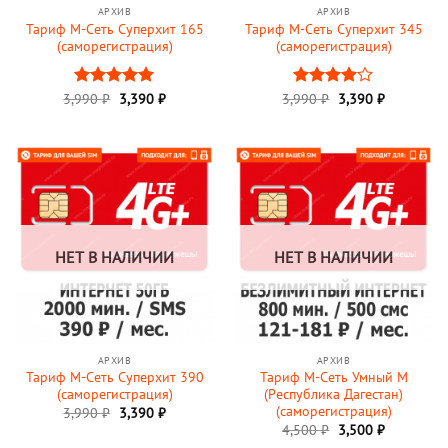
АРХИВ
АРХИВ
Тариф М-Сеть Суперхит 165
Тариф М-Сеть Суперхит 345
(саморегистрация)
(саморегистрация)
3,990
Оценка
₽
3,390
5
₽
3,990
Оценка
₽
3,390
₽
из 5
4
из 5
НЕТ В НАЛИЧИИ
НЕТ В НАЛИЧИИ
АРХИВ
АРХИВ
Тариф М-Сеть Суперхит 390
Тариф М-Сеть Умный M
(саморегистрация)
(Республика Дагестан)
(саморегистрация)
3,990
₽
3,390
₽
Первоначальная
Текущая
4,500
₽
3,500
₽
цена
цена: