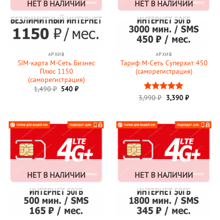
НЕТ В НАЛИЧИИ
НЕТ В НАЛИЧИИ
АРХИВ
АРХИВ
SIM-карта М-Сеть Бизнес
Тариф М-Сеть Суперхит 450
Плюс 1150
(саморегистрация)
(саморегистрация)
Первоначальная
Текущая
1,490
₽
540
₽
цена
цена:
3,990
Оценка
₽
3,390
5
₽
составляла
540 ₽.
из 5
1,490 ₽.
НЕТ В НАЛИЧИИ
НЕТ В НАЛИЧИИ