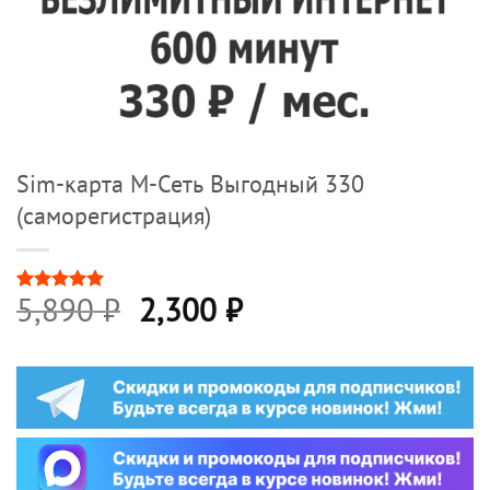
Sim-карта М-Сеть Выгодный 330
(саморегистрация)
Первоначальная
Текущая
5,890
₽
2,300
₽
Рейтинг
2
5
из 5 на
цена
цена:
основе
опроса
составляла
2,300 ₽.
пользователей
5,890 ₽.