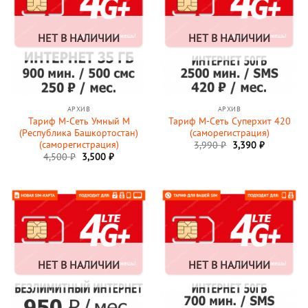
НЕТ В НАЛИЧИИ
НЕТ В НАЛИЧИИ
АРХИВ
АРХИВ
Тариф М-Сеть Умный M
Тариф М-Сеть Суперхит 420
(Республика Башкортостан)
(саморегистрация)
(саморегистрация)
3,990
₽
3,390
₽
Первоначальная
Текущая
4,500
₽
3,500
₽
цена
цена:
составляла
3,500 ₽.
4,500 ₽.
НЕТ В НАЛИЧИИ
НЕТ В НАЛИЧИИ