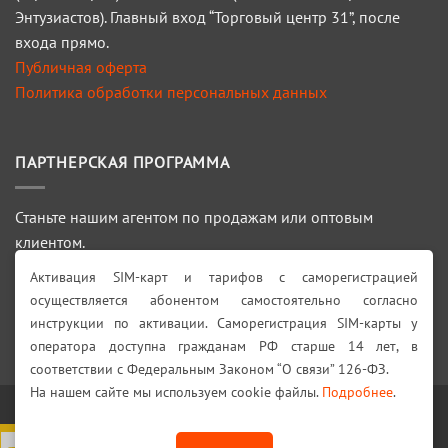
Энтузиастов). Главный вход “Торговый центр 31”, после
входа прямо.
Публичная оферта
Политика обработки персональных данных
ПАРТНЕРСКАЯ ПРОГРАММА
Станьте нашим агентом по продажам или оптовым
клиентом.
Активация SIM-карт и тарифов с саморегистрацией
ПОДРОБНЕЕ >>>
осуществляется абонентом самостоятельно согласно
инструкции по активации. Саморегистрация SIM-карты у
Искать:
оператора доступна гражданам РФ старше 14 лет, в
соответствии с Федеральным Законом “О связи” 126-ФЗ.
На нашем сайте мы используем cookie файлы.
Подробнее
.
Visa
PayPal
Stripe
MasterCard
Cash
On