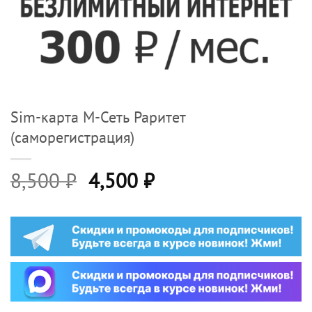
Sim-карта М-Сеть Раритет
(саморегистрация)
Первоначальная
Текущая
8,500
₽
4,500
₽
цена
цена:
составляла
4,500 ₽.
8,500 ₽.