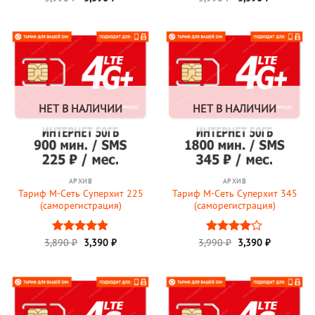
4.86
из 5
4.9
из 5
НЕТ В НАЛИЧИИ
НЕТ В НАЛИЧИИ
АРХИВ
АРХИВ
Тариф М-Сеть Суперхит 225
Тариф М-Сеть Суперхит 345
(саморегистрация)
(саморегистрация)
3,890
Оценка
₽
3,390
₽
3,990
Оценка
₽
3,390
₽
4.89
из 5
4
из 5