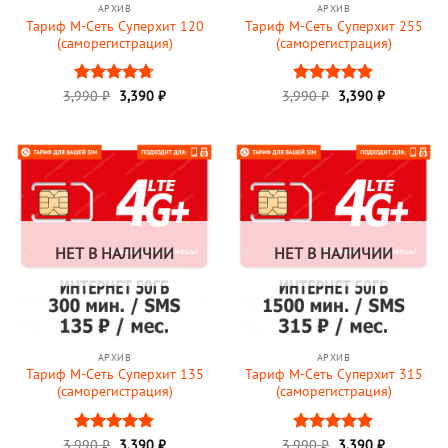
АРХИВ
АРХИВ
Тариф М-Сеть Суперхит 120
Тариф М-Сеть Суперхит 255
(саморегистрация)
(саморегистрация)
3,990
Оценка
₽
3,390
₽
3,990
Оценка
₽
3,390
₽
4.67
из 5
4.88
из 5
НЕТ В НАЛИЧИИ
НЕТ В НАЛИЧИИ
АРХИВ
АРХИВ
Тариф М-Сеть Суперхит 135
Тариф М-Сеть Суперхит 315
(саморегистрация)
(саморегистрация)
3,990
Оценка
₽
3,390
₽
3,990
Оценка
₽
3,390
₽