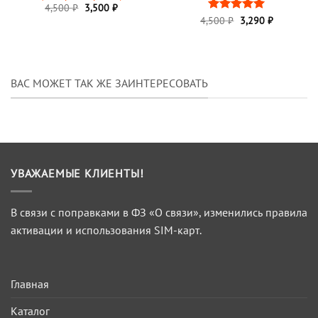
Первоначальная
Текущая
4,500
₽
3,500
₽
цена
цена:
Первоначальная
Текущая
4,500
Оценка
₽
3,290
5
₽
составляла
3,500 ₽.
цена
цена:
из 5
4,500 ₽.
составляла
3,290 ₽.
4,500 ₽.
ВАС МОЖЕТ ТАК ЖЕ ЗАИНТЕРЕСОВАТЬ
УВАЖАЕМЫЕ КЛИЕНТЫ!
В связи с поправками в ФЗ «О связи», изменились правила
активации и использования SIM-карт.
Главная
Каталог