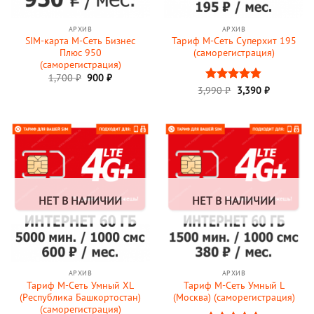
АРХИВ
АРХИВ
SIM-карта М-Сеть Бизнес
Тариф М-Сеть Суперхит 195
Плюс 950
(саморегистрация)
(саморегистрация)
Первоначальная
Текущая
1,700
₽
900
₽
цена
цена:
3,990
Оценка
₽
3,390
₽
составляла
900 ₽.
4.82
из 5
1,700 ₽.
НЕТ В НАЛИЧИИ
НЕТ В НАЛИЧИИ
АРХИВ
АРХИВ
Тариф М-Сеть Умный XL
Тариф М-Сеть Умный L
(Республика Башкортостан)
(Москва) (саморегистрация)
(саморегистрация)