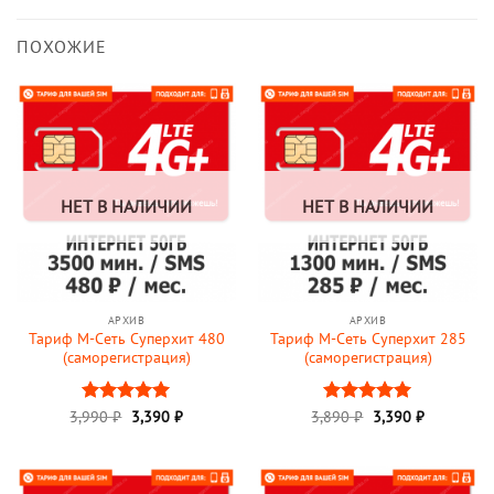
ПОХОЖИЕ
НЕТ В НАЛИЧИИ
НЕТ В НАЛИЧИИ
АРХИВ
АРХИВ
Тариф М-Сеть Суперхит 480
Тариф М-Сеть Суперхит 285
(саморегистрация)
(саморегистрация)
3,990
Оценка
₽
3,390
5
₽
3,890
Оценка
₽
3,390
5
₽
из 5
из 5