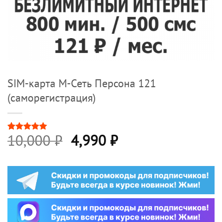
SIM-карта М-Сеть Персона 121
(саморегистрация)
Первоначальная
Текущая
10,000
₽
4,990
₽
Рейтинг
2
5
из 5 на
цена
цена:
основе
опроса
составляла
4,990 ₽.
пользователей
10,000 ₽.