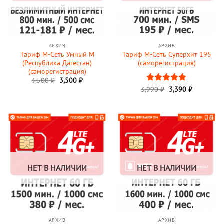
АРХИВ
АРХИВ
Тариф М-Сеть Умный M
Тариф М-Сеть Суперхит 195
(Республика Дагестан)
(саморегистрация)
(саморегистрация)
Первоначальная
Текущая
4,500
₽
3,500
₽
цена
цена:
3,990
Оценка
₽
3,390
₽
составляла
3,500 ₽.
4.82
из 5
4,500 ₽.
НЕТ В НАЛИЧИИ
НЕТ В НАЛИЧИИ
АРХИВ
АРХИВ