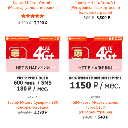
Тариф М-Сеть Умный L
Тариф М-Сеть Умный L
(Москва) (саморегистрация)
(Республика Башкортостан)
(саморегистрация)
Первоначальная
Текущая
4,500
₽
3,500
₽
цена
цена:
Первоначальная
Текущая
4,500
Оценка
₽
3,290
5
₽
составляла
3,500 ₽.
цена
цена:
из 5
4,500 ₽.
составляла
3,290 ₽.
4,500 ₽.
НЕТ В НАЛИЧИИ
НЕТ В НАЛИЧИИ
АРХИВ
АРХИВ
Тариф М-Сеть Суперхит 180
SIM-карта М-Сеть Бизнес
(саморегистрация)
Плюс 1150
(саморегистрация)
3,990
₽
3,390
₽
Первоначальная
Текущая
1,490
₽
540
₽
цена
цена:
составляла
540 ₽.