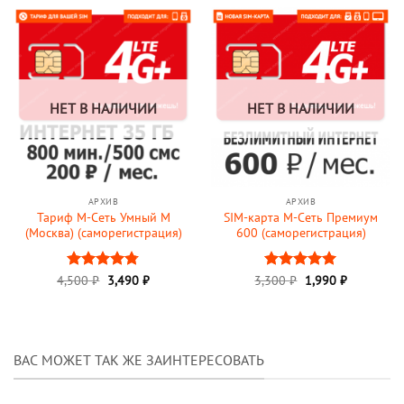
1,490 ₽.
НЕТ В НАЛИЧИИ
НЕТ В НАЛИЧИИ
АРХИВ
АРХИВ
Тариф М-Сеть Умный M
SIM-карта М-Сеть Премиум
(Москва) (саморегистрация)
600 (саморегистрация)
Первоначальная
Текущая
Первоначальная
Текущая
4,500
Оценка
₽
3,490
₽
3,300
Оценка
₽
1,990
5
₽
цена
цена:
цена
цена:
4.78
из 5
из 5
составляла
3,490 ₽.
составляла
1,990 ₽.
4,500 ₽.
3,300 ₽.
ВАС МОЖЕТ ТАК ЖЕ ЗАИНТЕРЕСОВАТЬ