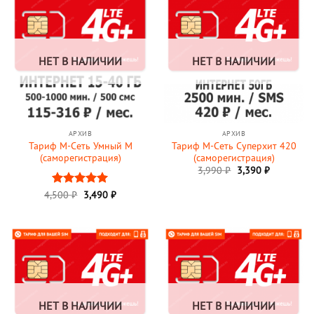
НЕТ В НАЛИЧИИ
НЕТ В НАЛИЧИИ
АРХИВ
АРХИВ
Тариф М-Сеть Умный M
Тариф М-Сеть Суперхит 420
(саморегистрация)
(саморегистрация)
3,990
₽
3,390
₽
Первоначальная
Текущая
4,500
Оценка
₽
3,490
5
₽
цена
цена:
из 5
составляла
3,490 ₽.
4,500 ₽.
НЕТ В НАЛИЧИИ
НЕТ В НАЛИЧИИ